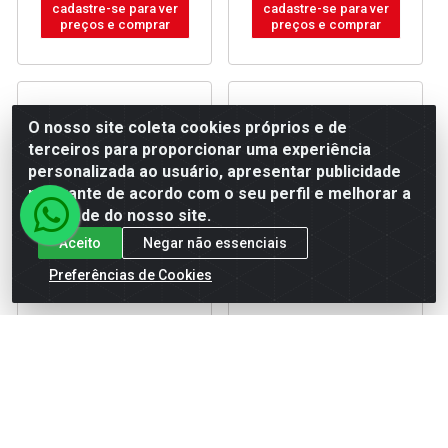
cadastre-se para ver
cadastre-se para ver
preços e comprar
preços e comprar
O nosso site coleta cookies próprios e de
terceiros para proporcionar uma experiência
personalizada ao usuário, apresentar publicidade
relevante de acordo com o seu perfil e melhorar a
qualidade do nosso site.
Aceito
Negar não essenciais
Preferências de Cookies
DOBRADICA SILVANA
DOBRADICA SILVANA
CANTO 883 2” INOX C/02
PIVOTAN 885 100KG CR
C/01 PAR
Código: 21588
Código: 13690
Embalagem: CARTELA
Embalagem: CARTELA