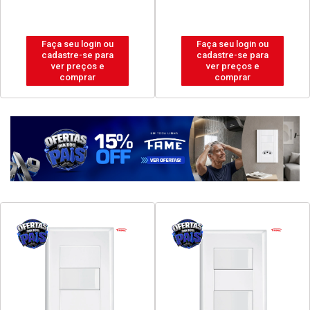
Faça seu login ou
Faça seu login ou
cadastre-se para
cadastre-se para
ver preços e
ver preços e
comprar
comprar