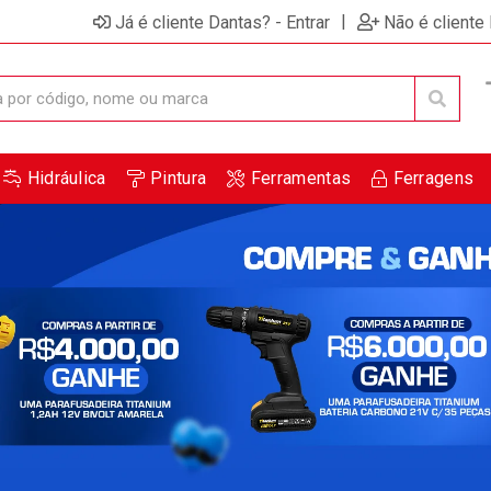
ensagem de promoções e novidades em seu computador e
|
Já é cliente Dantas? - Entrar
Não é cliente
Hidráulica
Pintura
Ferramentas
Ferragens