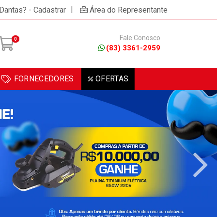
×
/ou celular!
Não permitir
Permitir
Powered by SendPulse
|
 Dantas? - Cadastrar
Área do Representante
Fale Conosco
0
(83) 3361-2959
FORNECEDORES
OFERTAS