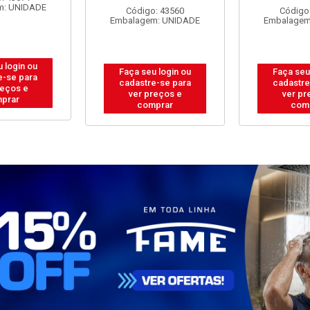
ABOS 4
ENGECABOS 3
PP 2P+T 3
0,80 METRO
TOMADAS 0,80 METRO
METROS
ANCA
BRANCA
Código
Embalagem
: 43560
Código: 43558
m: UNIDADE
Embalagem: UNIDADE
Faça seu
 login ou
Faça seu login ou
cadastre
e-se para
cadastre-se para
ver pr
reços e
ver preços e
com
prar
comprar