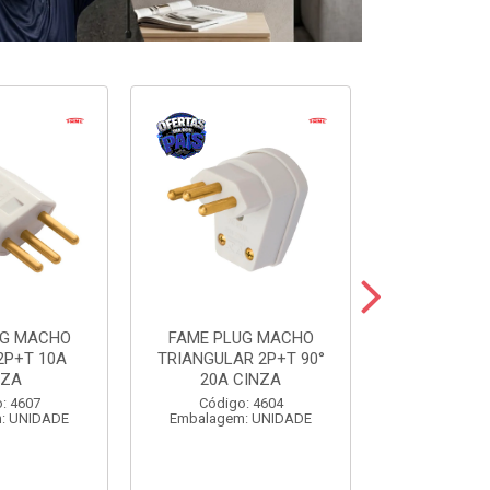
UG MACHO
FAME PLUG MACHO
FAME BLANC
2P+T 10A
TRIANGULAR 2P+T 90°
SIMP+1TOM
NZA
20A CINZA
Código:
: 4607
Código: 4604
Embalagem
: UNIDADE
Embalagem: UNIDADE