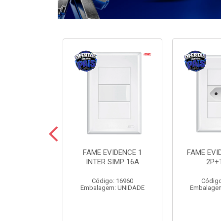
ODULARE 3
FAME EVIDENCE 1
FAME EVI
IMP+2PARAL
INTER SIMP 16A
2P+
10A
Código: 16960
Código
o: 7442
Embalagem: UNIDADE
Embalage
m: UNIDADE