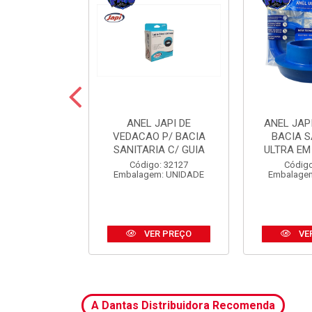
 JAPI CRIVO
ANEL JAPI DE
ANEL JAP
CM ABS CR
VEDACAO P/ BACIA
BACIA S
SANITARIA C/ GUIA
ULTRA EM
o: 31185
Código: 32127
Código
m: UNIDADE
Embalagem: UNIDADE
Embalage
R PREÇO
VER PREÇO
VE