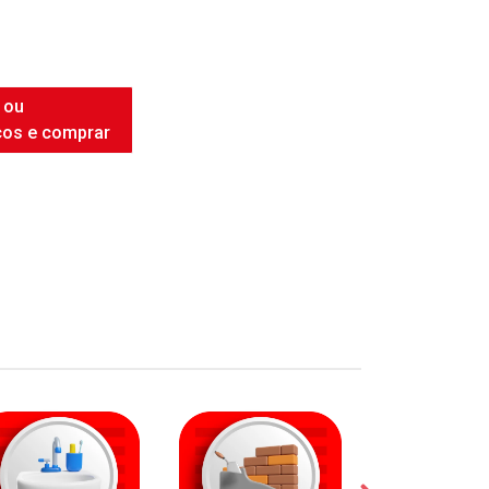
INTENSE WHITE
 ou
ços e comprar