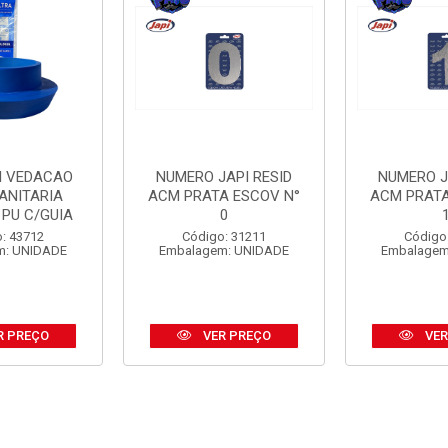
I VEDACAO
NUMERO JAPI RESID
NUMERO J
ANITARIA
ACM PRATA ESCOV N°
ACM PRATA
 PU C/GUIA
0
: 43712
Código: 31211
Código
m: UNIDADE
Embalagem: UNIDADE
Embalagem
R PREÇO
VER PREÇO
VER