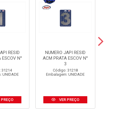
API RESID
NUMERO JAPI RESID
NUMERO JA
 ESCOV N°
ACM PRATA ESCOV N°
ACM PRE
1
3
Código:
: 31214
Código: 31218
Embalagem
: UNIDADE
Embalagem: UNIDADE
 PREÇO
VER PREÇO
VER