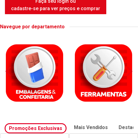
FAME DUCHA INTENSE WHITE
6500W
Código: 42414
Embalagem: UNIDADE
Faça seu login ou
cadastre-se para ver preços e comprar
Navegue por departamento