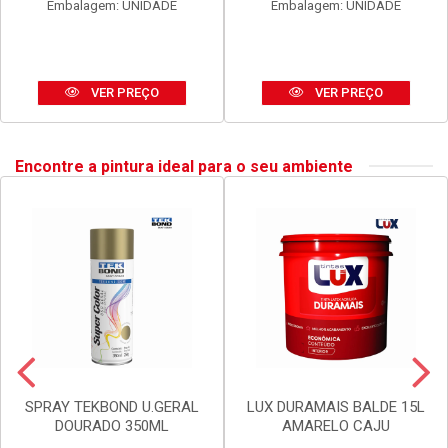
ANEL BLUKIT VEDACAO
SIFAO BLUKIT EXTEN UNIV
C/GUIA P/BACIA SANIT
SIMP 290-720MM PR
Código: 20002
Código: 30167
Embalagem: UNIDADE
Embalagem: UNIDADE
VER PREÇO
VER PREÇO
Encontre a pintura ideal para o seu ambiente