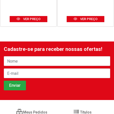
SILICONE TEKBOND
DISCO THOR CORTE FINO
ACETICO USO GERAL 50G
ACO INOX 180X1,6X23MM
BRANCO
7”
Código: 42678
Código: 42680
Embalagem: UNIDADE
Embalagem: UNIDADE
VER PREÇO
VER PREÇO
Cadastre-se para receber nossas ofertas!