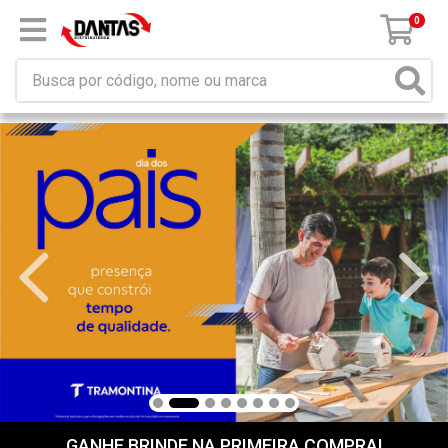
×
Receba da DANTAS DISTRIBUIDORA mensagem de
promoções e novidades em seu computador e/ou
celular!
Não permitir
Permitir
Powered by SendPulse
0