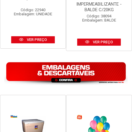
TELHA ETERNIT VOGATEX
MASSA ASFALTICA
4MM 2,44M X 50CM
VEDACIT
IMPERMEABILIZANTE -
BALDE C/20KG
Código: 22940
Embalagem: UNIDADE
Código: 38094
Embalagem: BALDE
VER PREÇO
VER PREÇO