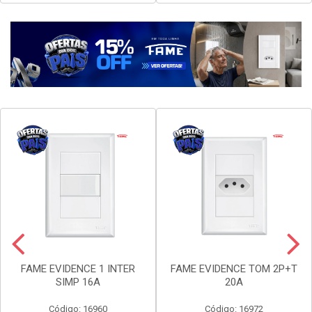
Faça seu login ou
Faça seu login ou
cadastre-se para
cadastre-se para
ver preços e
ver preços e
comprar
comprar