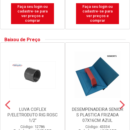
Faça seu login ou
Faça seu login ou
cadastre-se para
cadastre-se para
ver preços e
ver preços e
comprar
comprar
Baixou de Preço
LUVA COFLEX
DESEMPENADEIRA SENIOR
P/ELETRODUTO RIG ROSC
S PLASTICA FRIZADA
1/2”
07X16CM AZUL
Código: 12786
Código: 43334