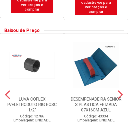
cadastre-se para
cadastre-se para
ver preços e
ver preços e
comprar
comprar
Baixou de Preço
LUVA COFLEX
DESEMPENADEIRA SENIOR
P/ELETRODUTO RIG ROSC
S PLASTICA FRIZADA
1/2”
07X16CM AZUL
Código: 12786
Código: 43334
Embalagem: UNIDADE
Embalagem: UNIDADE