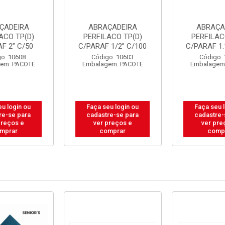
ÇADEIRA
ABRAÇADEIRA
ABRAÇA
ACO TP(D)
PERFILACO TP(D)
PERFILAC
F 2” C/50
C/PARAF 1/2” C/100
C/PARAF 1.
o: 10608
Código: 10603
Código:
em: PACOTE
Embalagem: PACOTE
Embalagem
u login ou
Faça seu login ou
Faça seu 
re-se para
cadastre-se para
cadastre-
preços e
ver preços e
ver pre
mprar
comprar
comp