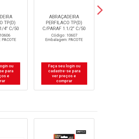
DEIRA
ABRAÇADEIRA
ABRAÇADE
O TP(D)
PERFILACO TP(D)
PERFILACO 
1/4” C/50
C/PARAF 1.1/2” C/50
C/PARAF 3”
 10606
Código: 10607
Código: 10
: PACOTE
Embalagem: PACOTE
Embalagem: P
login ou
Faça seu login ou
Faça seu log
se para
cadastre-se para
cadastre-se 
ços e
ver preços e
ver preços
rar
comprar
comprar