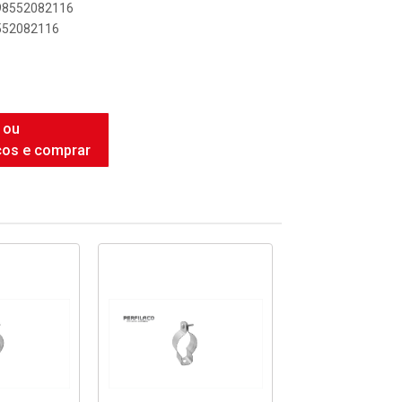
898552082116
8552082116
 ou
ços e comprar