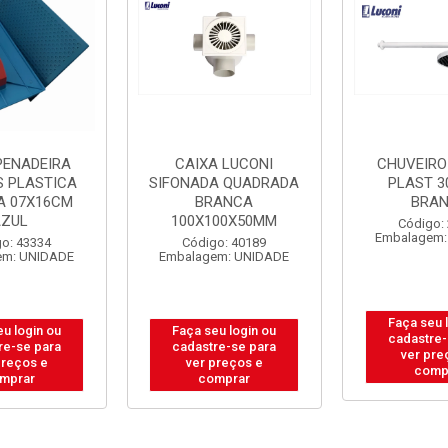
PENADEIRA
CAIXA LUCONI
CHUVEIRO
S PLASTICA
SIFONADA QUADRADA
PLAST 3
A 07X16CM
BRANCA
BRA
AZUL
100X100X50MM
Código:
Embalagem:
o: 43334
Código: 40189
em: UNIDADE
Embalagem: UNIDADE
Faça seu 
eu login ou
Faça seu login ou
cadastre-
re-se para
cadastre-se para
ver pre
preços e
ver preços e
comp
mprar
comprar