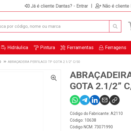
|
Já é cliente Dantas? - Entrar
Não é cliente
Hidráulica
Pintura
Ferramentas
Ferragens
O
ABRAÇADEIRA PERFILACO TP GOTA 2.1/2” C/50
ABRAÇADEIRA
GOTA 2.1/2” C
Código do Fabricante: A2110
Código: 10638
Código NCM: 73071990