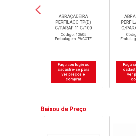
RAÇADEIRA
ABRAÇADEIRA
ABRA
LACO TP GOTA
PERFILACO TP(D)
PERFIL
2” C/100
C/PARAF 1” C/100
C/PARA
digo: 10637
Código: 10605
Códig
lagem: PACOTE
Embalagem: PACOTE
Embalag
 seu login ou
Faça seu login ou
Faça se
astre-se para
cadastre-se para
cadast
er preços e
ver preços e
ver 
comprar
comprar
co
Baixou de Preço