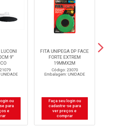
 LUCONI
FITA UNIPEGA DP FACE
GUIA TOLE
0CM 9”
FORTE EXTREM
P/PORTAO S
NCO
19MMX2M
20X40
 21079
Código: 23070
Código: 31
 UNIDADE
Embalagem: UNIDADE
Embalagem: U
login ou
Faça seu login ou
Faça seu log
se para
cadastre-se para
cadastre-se
ços e
ver preços e
ver preços
rar
comprar
compra