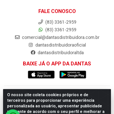
FALE CONOSCO
(83) 3361-2959
(83) 3361-2959
comercial@dantasdistribuidora.com.br
dantasdistribuidoraoficial
dantasdistribuidoraltda
BAIXE JÁ O APP DA DANTAS
Dantas Distribuidora - Rua Sebastião Araújo, 404 -
O nosso site coleta cookies próprios e de
terceiros para proporcionar uma experiência
Centro, Esperança/PB - CEP 58.135-000 - CNPJ
personalizada ao usuário, apresentar publicidade
09.046.825/0001-11
relevante de acordo com o seu perfil e melhorar a