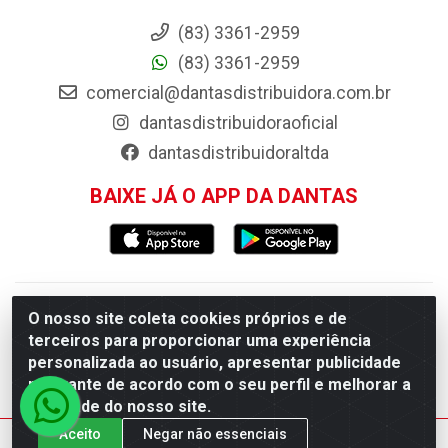
(83) 3361-2959
(83) 3361-2959
comercial@dantasdistribuidora.com.br
dantasdistribuidoraoficial
dantasdistribuidoraltda
BAIXE JÁ O APP DA DANTAS
Dantas Distribuidora - Rua Sebastião Araújo, 404 -
O nosso site coleta cookies próprios e de
terceiros para proporcionar uma experiência
Centro, Esperança/PB - CEP 58.135-000 - CNPJ
personalizada ao usuário, apresentar publicidade
09.046.825/0001-11
relevante de acordo com o seu perfil e melhorar a
qualidade do nosso site.
Aceito
Negar não essenciais