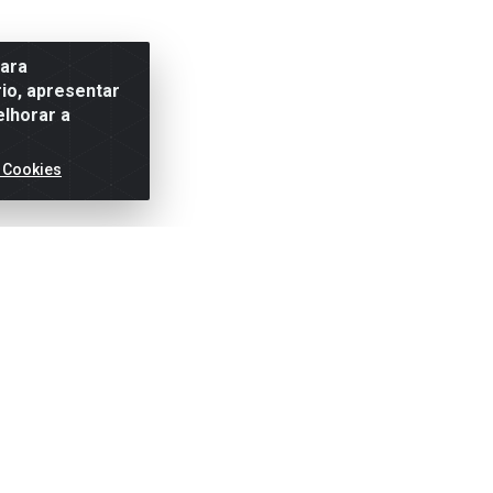
para
io, apresentar
elhorar a
 Cookies