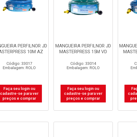
GUEIRA PERFILNOR JD
MANGUEIRA PERFILNOR JD
MANGUE
ASTERPRESS 10M AZ
MASTERPRESS 15M VD
MASTE
Código: 33017
Código: 33014
C
Embalagem: ROLO
Embalagem: ROLO
Em
Faça seu login ou
Faça seu login ou
Faç
cadastre-se para ver
cadastre-se para ver
cada
preços e comprar
preços e comprar
pre