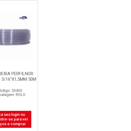
EIRA PERFILNOR
 5/16”X1,5MM 50M
ódigo: 33420
balagem: ROLO
a seu login ou
stre-se para ver
ços e comprar