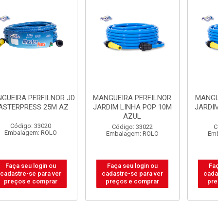
GUEIRA PERFILNOR JD
MANGUEIRA PERFILNOR
MANGU
ASTERPRESS 25M AZ
JARDIM LINHA POP 10M
JARDI
AZUL
Código: 33020
Código: 33022
C
Embalagem: ROLO
Embalagem: ROLO
Em
Faça seu login ou
Faça seu login ou
Faç
cadastre-se para ver
cadastre-se para ver
cada
preços e comprar
preços e comprar
pre