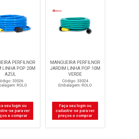
EIRA PERFILNOR
MANGUEIRA PERFILNOR
M LINHA POP 20M
JARDIM LINHA POP 10M
AZUL
VERDE
ódigo: 33026
Código: 33024
balagem: ROLO
Embalagem: ROLO
a seu login ou
Faça seu login ou
stre-se para ver
cadastre-se para ver
ços e comprar
preços e comprar