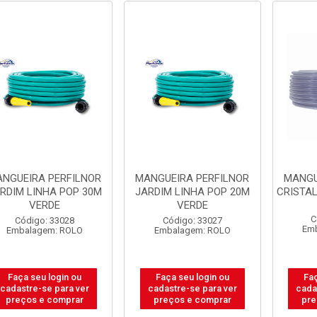
NGUEIRA PERFILNOR
MANGUEIRA PERFILNOR
MANGU
RDIM LINHA POP 30M
JARDIM LINHA POP 20M
CRISTAL
VERDE
VERDE
C
Código: 33028
Código: 33027
Em
Embalagem: ROLO
Embalagem: ROLO
Faça seu login ou
Faça seu login ou
Faç
cadastre-se para ver
cadastre-se para ver
cada
preços e comprar
preços e comprar
pre