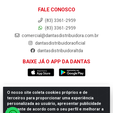
FALE CONOSCO
(83) 3361-2959
(83) 3361-2959
comercial@dantasdistribuidora.com.br
dantasdistribuidoraoficial
dantasdistribuidoraltda
BAIXE JÁ O APP DA DANTAS
Dantas Distribuidora - Rua Sebastião Araújo, 404 -
O nosso site coleta cookies próprios e de
terceiros para proporcionar uma experiência
Centro, Esperança/PB - CEP 58.135-000 - CNPJ
personalizada ao usuário, apresentar publicidade
09.046.825/0001-11
relevante de acordo com o seu perfil e melhorar a