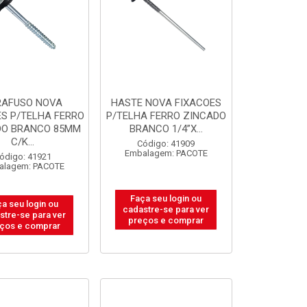
RAFUSO NOVA
HASTE NOVA FIXACOES
ES P/TELHA FERRO
P/TELHA FERRO ZINCADO
DO BRANCO 85MM
BRANCO 1/4”X...
C/K...
Código: 41909
Embalagem: PACOTE
ódigo: 41921
alagem: PACOTE
Faça seu login ou
a seu login ou
cadastre-se para ver
stre-se para ver
preços e comprar
ços e comprar