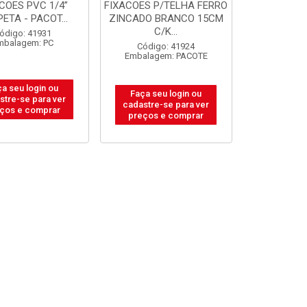
COES PVC 1/4”
FIXACOES P/TELHA FERRO
ETA - PACOT...
ZINCADO BRANCO 15CM
C/K...
ódigo: 41931
mbalagem: PC
Código: 41924
Embalagem: PACOTE
a seu login ou
Faça seu login ou
stre-se para ver
cadastre-se para ver
ços e comprar
preços e comprar