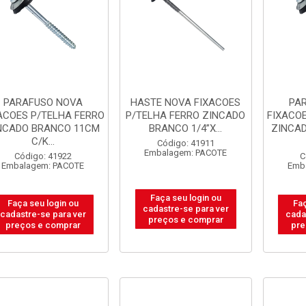
PARAFUSO NOVA
HASTE NOVA FIXACOES
PA
ACOES P/TELHA FERRO
P/TELHA FERRO ZINCADO
FIXACO
NCADO BRANCO 11CM
BRANCO 1/4”X...
ZINCA
C/K...
Código: 41911
Embalagem: PACOTE
Código: 41922
C
Embalagem: PACOTE
Emb
Faça seu login ou
Faça seu login ou
Faç
cadastre-se para ver
cadastre-se para ver
cada
preços e comprar
preços e comprar
pre