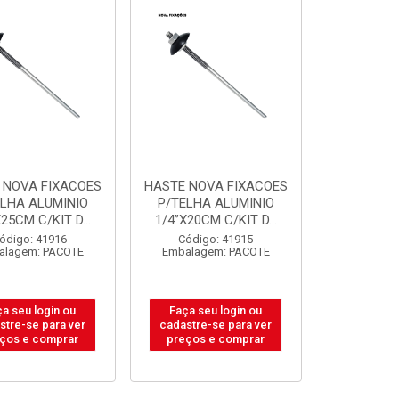
 NOVA FIXACOES
HASTE NOVA FIXACOES
ELHA ALUMINIO
P/TELHA ALUMINIO
25CM C/KIT D...
1/4”X20CM C/KIT D...
ódigo: 41916
Código: 41915
alagem: PACOTE
Embalagem: PACOTE
a seu login ou
Faça seu login ou
stre-se para ver
cadastre-se para ver
ços e comprar
preços e comprar