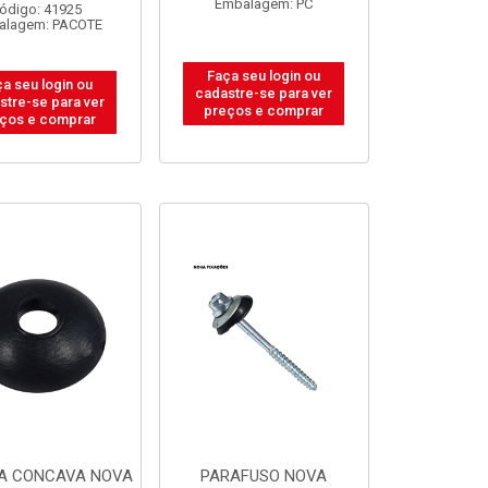
Embalagem: PC
ódigo: 41925
alagem: PACOTE
Faça seu login ou
a seu login ou
cadastre-se para ver
stre-se para ver
preços e comprar
ços e comprar
A CONCAVA NOVA
PARAFUSO NOVA