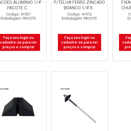
ACOES ALUMINIO 1/4” -
P/TELHA FERRO ZINCADO
FIXA
PACOTE C...
BRANCO 1/4”X...
CHUP
Código: 41937
Código: 41912
C
Embalagem: PACOTE
Embalagem: PACOTE
E
Faça seu login ou
Faça seu login ou
Faç
cadastre-se para ver
cadastre-se para ver
cada
preços e comprar
preços e comprar
pre