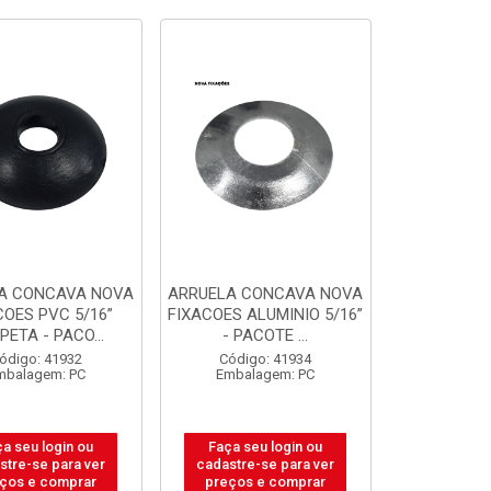
A CONCAVA NOVA
ARRUELA CONCAVA NOVA
COES PVC 5/16”
FIXACOES ALUMINIO 5/16”
PETA - PACO...
- PACOTE ...
ódigo: 41932
Código: 41934
mbalagem: PC
Embalagem: PC
a seu login ou
Faça seu login ou
stre-se para ver
cadastre-se para ver
ços e comprar
preços e comprar