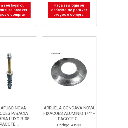
a seu login ou
Faça seu login ou
stre-se para ver
cadastre-se para ver
ços e comprar
preços e comprar
RAFUSO NOVA
ARRUELA CONCAVA NOVA
ACOES P/BACIA
FIXACOES ALUMINIO 1/4” -
RIA LUXO B-08 -
PACOTE C...
PACOTE ...
Código: 41933