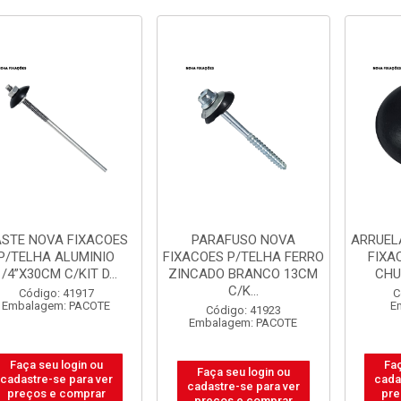
STE NOVA FIXACOES
PARAFUSO NOVA
ARRUEL
P/TELHA ALUMINIO
FIXACOES P/TELHA FERRO
FIXA
1/4”X30CM C/KIT D...
ZINCADO BRANCO 13CM
CHU
C/K...
Código: 41917
C
Embalagem: PACOTE
E
Código: 41923
Embalagem: PACOTE
Faça seu login ou
Faç
Faça seu login ou
cadastre-se para ver
cada
cadastre-se para ver
preços e comprar
pre
preços e comprar