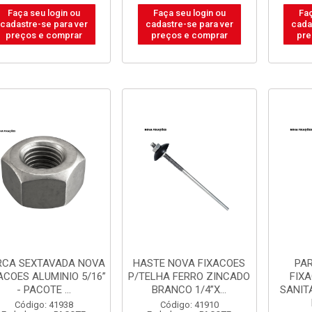
Faça seu login ou
Faça seu login ou
Faç
cadastre-se para ver
cadastre-se para ver
cada
preços e comprar
preços e comprar
pre
RCA SEXTAVADA NOVA
HASTE NOVA FIXACOES
PA
ACOES ALUMINIO 5/16”
P/TELHA FERRO ZINCADO
FIX
- PACOTE ...
BRANCO 1/4”X...
SANITA
Código: 41938
Código: 41910