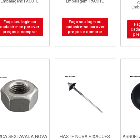
Embalagem: PACOTE
Embalagem: PACOTE
C
Emb
Faça seu login ou
Faça seu login ou
Faç
cadastre-se para ver
cadastre-se para ver
cada
preços e comprar
preços e comprar
pre
RCA SEXTAVADA NOVA
HASTE NOVA FIXACOES
ARRUEL