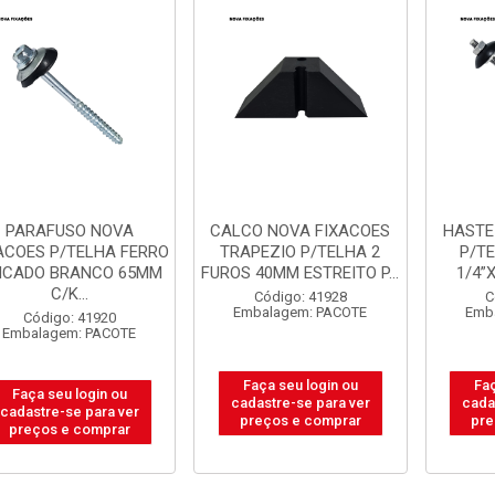
PARAFUSO NOVA
CALCO NOVA FIXACOES
HASTE
ACOES P/TELHA FERRO
TRAPEZIO P/TELHA 2
P/T
NCADO BRANCO 65MM
FUROS 40MM ESTREITO P...
1/4”X
C/K...
Código: 41928
C
Embalagem: PACOTE
Emb
Código: 41920
Embalagem: PACOTE
Faça seu login ou
Faç
Faça seu login ou
cadastre-se para ver
cada
cadastre-se para ver
preços e comprar
pre
preços e comprar