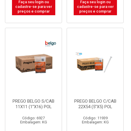
Faça seu login ou
Faça seu login ou
cadastre-se para ver
cadastre-se para ver
preços e comprar
preços e comprar
PREGO BELGO S/CAB
PREGO BELGO C/CAB
11X11 (1”X16) POL
22X54 (5”X5) POL
Código: 6927
Código: 11939
Embalagem: KG
Embalagem: KG