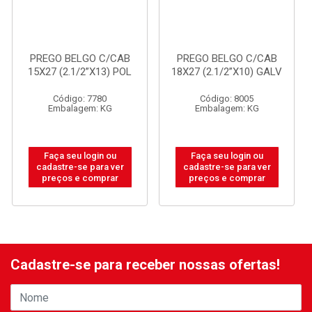
PREGO BELGO C/CAB
PREGO BELGO C/CAB
15X27 (2.1/2”X13) POL
18X27 (2.1/2”X10) GALV
Código: 7780
Código: 8005
Embalagem: KG
Embalagem: KG
Faça seu login ou
Faça seu login ou
cadastre-se para ver
cadastre-se para ver
preços e comprar
preços e comprar
Cadastre-se para receber nossas ofertas!