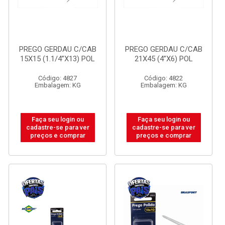
PREGO GERDAU C/CAB
PREGO GERDAU C/CAB
15X15 (1.1/4”X13) POL
21X45 (4”X6) POL
Código: 4827
Código: 4822
Embalagem: KG
Embalagem: KG
Faça seu login ou
Faça seu login ou
cadastre-se para ver
cadastre-se para ver
preços e comprar
preços e comprar