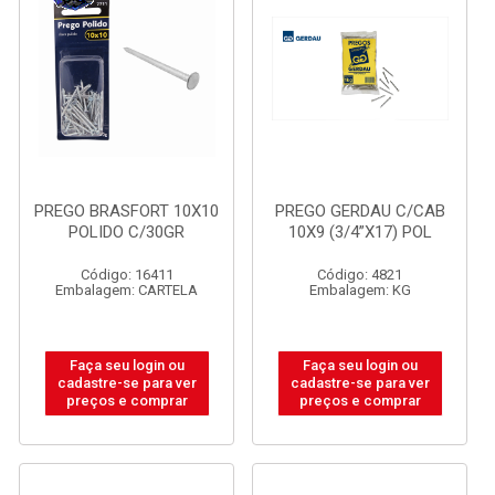
PREGO BRASFORT 10X10
PREGO GERDAU C/CAB
POLIDO C/30GR
10X9 (3/4”X17) POL
Código: 16411
Código: 4821
Embalagem: CARTELA
Embalagem: KG
Faça seu login ou
Faça seu login ou
cadastre-se para ver
cadastre-se para ver
preços e comprar
preços e comprar