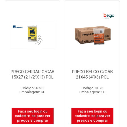
PREGO GERDAU C/CAB
PREGO BELGO C/CAB
15X27 (2.1/2”X13) POL
21X45 (4”X6) POL
Código: 4828
Código: 3075
Embalagem: KG
Embalagem: KG
Faça seu login ou
Faça seu login ou
cadastre-se para ver
cadastre-se para ver
preços e comprar
preços e comprar