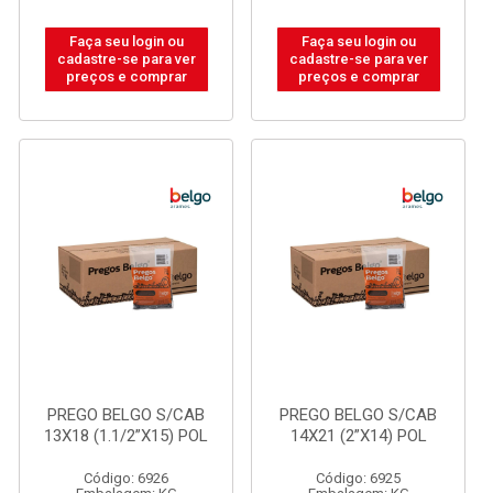
Faça seu login ou
Faça seu login ou
cadastre-se para ver
cadastre-se para ver
preços e comprar
preços e comprar
PREGO BELGO S/CAB
PREGO BELGO S/CAB
13X18 (1.1/2”X15) POL
14X21 (2”X14) POL
Código: 6926
Código: 6925