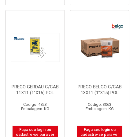
PREGO GERDAU C/CAB
PREGO BELGO C/CAB
11X11 (1”X16) POL
13X11 (1”X15) POL
Código: 4823
Código: 3063
Embalagem: KG
Embalagem: KG
Faça seu login ou
Faça seu login ou
cadastre-se para ver
cadastre-se para ver