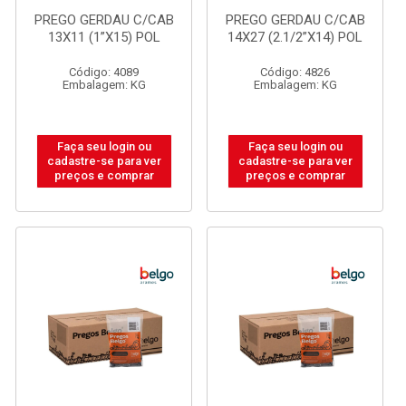
PREGO GERDAU C/CAB
PREGO GERDAU C/CAB
13X11 (1”X15) POL
14X27 (2.1/2”X14) POL
Código: 4089
Código: 4826
Embalagem: KG
Embalagem: KG
Faça seu login ou
Faça seu login ou
cadastre-se para ver
cadastre-se para ver
preços e comprar
preços e comprar