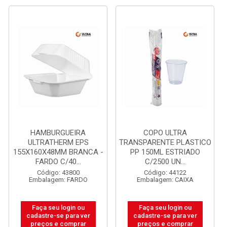
HAMBURGUEIRA
COPO ULTRA
ULTRATHERM EPS
TRANSPARENTE PLASTICO
155X160X48MM BRANCA -
PP 150ML ESTRIADO
FARDO C/40...
C/2500 UN...
Código: 43800
Código: 44122
Embalagem: FARDO
Embalagem: CAIXA
Faça seu login ou
Faça seu login ou
cadastre-se para ver
cadastre-se para ver
preços e comprar
preços e comprar