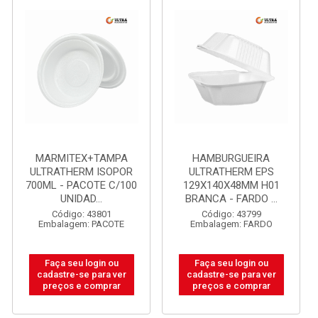
MARMITEX+TAMPA
HAMBURGUEIRA
ULTRATHERM ISOPOR
ULTRATHERM EPS
700ML - PACOTE C/100
129X140X48MM H01
UNIDAD...
BRANCA - FARDO ...
Código: 43801
Código: 43799
Embalagem: PACOTE
Embalagem: FARDO
Faça seu login ou
Faça seu login ou
cadastre-se para ver
cadastre-se para ver
preços e comprar
preços e comprar