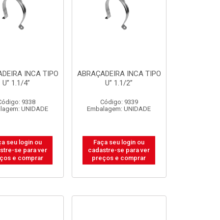
DEIRA INCA TIPO
ABRAÇADEIRA INCA TIPO
U” 1.1/4”
U” 1.1/2”
Código: 9338
Código: 9339
lagem: UNIDADE
Embalagem: UNIDADE
a seu login ou
Faça seu login ou
stre-se para ver
cadastre-se para ver
ços e comprar
preços e comprar