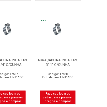
DEIRA INCA TIPO
ABRAÇADEIRA INCA TIPO
3/4” C/CUNHA
D” 1” C/CUNHA
ódigo: 17527
Código: 17528
lagem: UNIDADE
Embalagem: UNIDADE
a seu login ou
Faça seu login ou
stre-se para ver
cadastre-se para ver
ços e comprar
preços e comprar