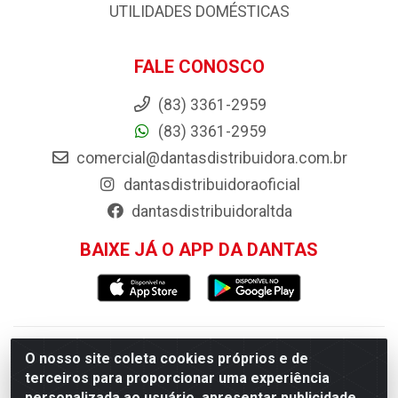
UTILIDADES DOMÉSTICAS
FALE CONOSCO
(83) 3361-2959
(83) 3361-2959
comercial@dantasdistribuidora.com.br
dantasdistribuidoraoficial
dantasdistribuidoraltda
BAIXE JÁ O APP DA DANTAS
Dantas Distribuidora - Rua Sebastião Araújo, 404 -
O nosso site coleta cookies próprios e de
terceiros para proporcionar uma experiência
Centro, Esperança/PB - CEP 58.135-000 - CNPJ
personalizada ao usuário, apresentar publicidade