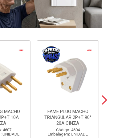
UG MACHO
FAME PLUG MACHO
FAME BLANC
2P+T 10A
TRIANGULAR 2P+T 90°
SIMP+1TOM
NZA
20A CINZA
Código:
: 4607
Código: 4604
Embalagem
: UNIDADE
Embalagem: UNIDADE