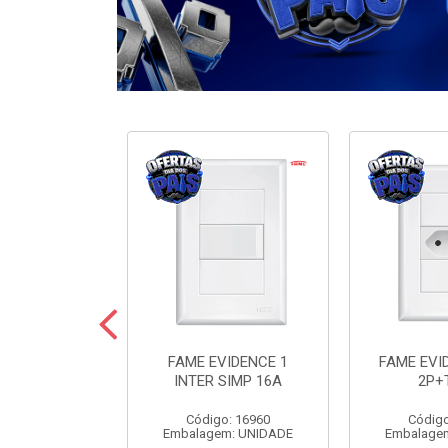
ODULARE 3
FAME EVIDENCE 1
FAME EVI
IMP+2PARAL
INTER SIMP 16A
2P+
10A
Código: 16960
Código
o: 7442
Embalagem: UNIDADE
Embalage
m: UNIDADE