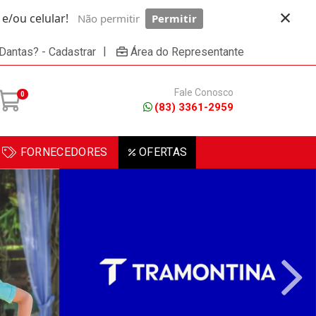
×
/ou celular!
Não permitir
Permitir
Powered by SendPulse
|
 Dantas? - Cadastrar
Área do Representante
Fale Conosco
0
(83) 3361-2959
FORNECEDORES
OFERTAS