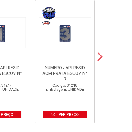
API RESID
NUMERO JAPI RESID
NUMERO JA
 ESCOV N°
ACM PRATA ESCOV N°
ACM PRE
1
3
Código:
: 31214
Código: 31218
Embalagem
: UNIDADE
Embalagem: UNIDADE
 PREÇO
VER PREÇO
VER