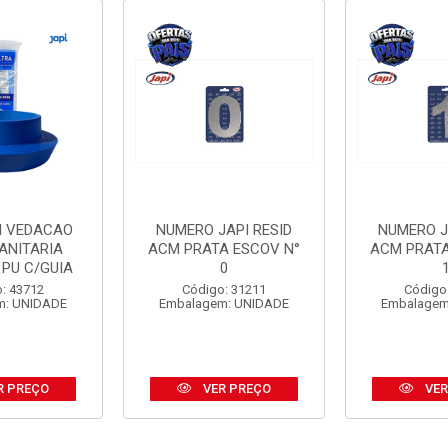
I VEDACAO
NUMERO JAPI RESID
NUMERO J
ANITARIA
ACM PRATA ESCOV N°
ACM PRATA
 PU C/GUIA
0
: 43712
Código: 31211
Código
m: UNIDADE
Embalagem: UNIDADE
Embalagem
R PREÇO
VER PREÇO
VER