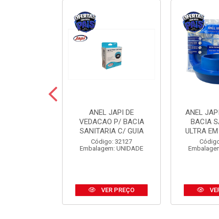
 JAPI CRIVO
ANEL JAPI DE
ANEL JAP
CM ABS CR
VEDACAO P/ BACIA
BACIA S
SANITARIA C/ GUIA
ULTRA EM
o: 31185
Código: 32127
Código
m: UNIDADE
Embalagem: UNIDADE
Embalage
R PREÇO
VER PREÇO
VE