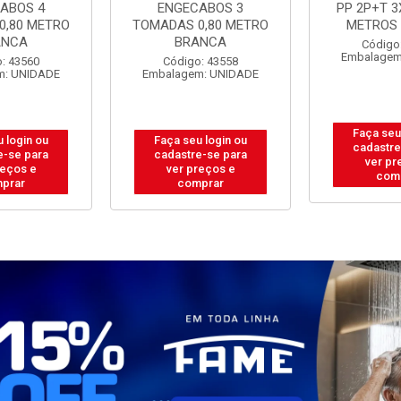
ABOS 3
PP 2P+T 3X0,75MM 5
PP 2P+T 3
0,80 METRO
METROS BRANCA
METROS
ANCA
Código: 43573
Código
Embalagem: UNIDADE
Embalagem
: 43558
m: UNIDADE
Faça seu login ou
Faça seu
 login ou
cadastre-se para
cadastre
e-se para
ver preços e
ver pr
reços e
comprar
com
prar