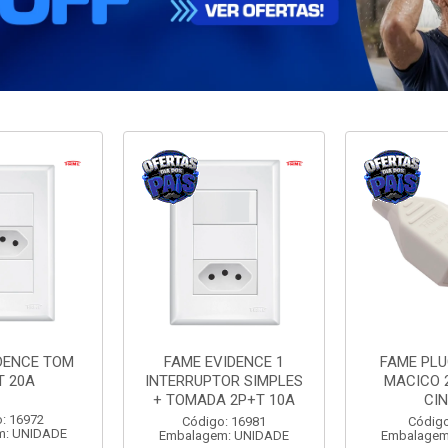
DENCE TOM
FAME EVIDENCE 1
FAME PL
T 20A
INTERRUPTOR SIMPLES
MACICO 
+ TOMADA 2P+T 10A
CI
: 16972
Código: 16981
Código
m: UNIDADE
Embalagem: UNIDADE
Embalagem