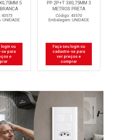
X0,75MM 3
PP 2P+T 3X0,75MM 5
PP 2P+T 3
 PRETA
METROS PRETA
METROS 
: 43570
Código: 43572
Código:
: UNIDADE
Embalagem: UNIDADE
Embalagem
 login ou
Faça seu login ou
Faça seu 
-se para
cadastre-se para
cadastre
eços e
ver preços e
ver pr
prar
comprar
comp