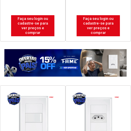
Faça seu login ou
Faça seu login ou
cadastre-se para
cadastre-se para
ver preços e
ver preços e
comprar
comprar