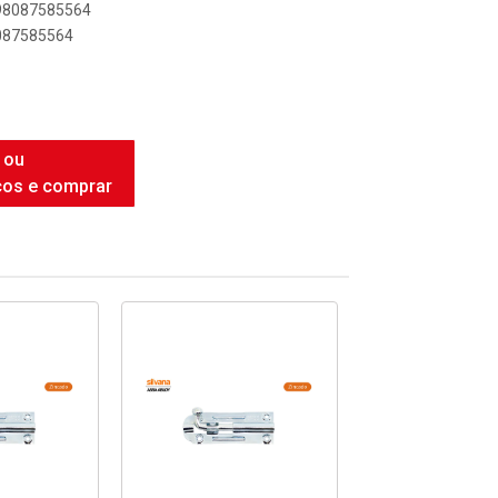
898087585564
8087585564
 ou
ços e comprar