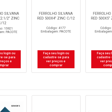
HO SILVANA
FERROLHO SILVANA
FERROLHO 
2.1/2” ZINC
RED 500X4” ZINC C/12
RED 500X5” 
C/12
Código: 4177
Código:
o: 15921
Embalagem: PACOTE
Embalagem
em: PACOTE
u login ou
Faça seu login ou
Faça seu 
re-se para
cadastre-se para
cadastre-
preços e
ver preços e
ver pre
mprar
comprar
comp