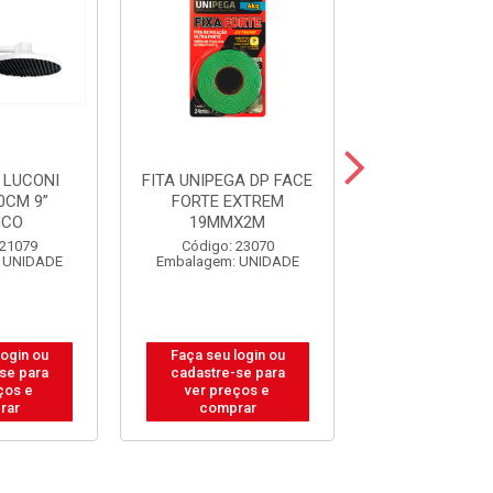
 LUCONI
FITA UNIPEGA DP FACE
GUIA TOLE
0CM 9”
FORTE EXTREM
P/PORTAO S
NCO
19MMX2M
20X40
 21079
Código: 23070
Código: 31
 UNIDADE
Embalagem: UNIDADE
Embalagem: U
login ou
Faça seu login ou
Faça seu log
se para
cadastre-se para
cadastre-se
ços e
ver preços e
ver preços
rar
comprar
compra