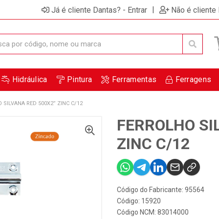
|
Já é cliente Dantas? - Entrar
Não é cliente
Hidráulica
Pintura
Ferramentas
Ferragens
 SILVANA RED 500X2” ZINC C/12
FERROLHO SI
ZINC C/12
Código do Fabricante: 95564
Código: 15920
Código NCM: 83014000