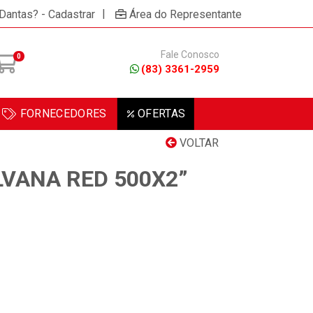
|
 Dantas? - Cadastrar
Área do Representante
Fale Conosco
0
(83) 3361-2959
FORNECEDORES
OFERTAS
VOLTAR
LVANA RED 500X2”