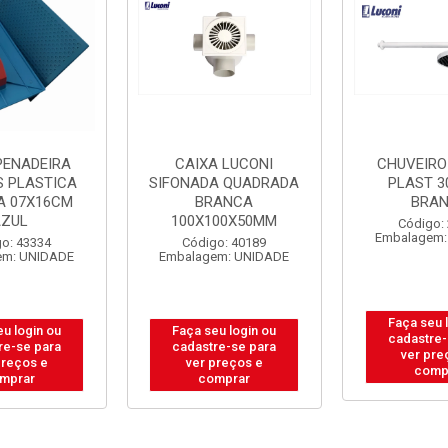
PENADEIRA
CAIXA LUCONI
CHUVEIRO
S PLASTICA
SIFONADA QUADRADA
PLAST 3
A 07X16CM
BRANCA
BRA
AZUL
100X100X50MM
Código:
Embalagem:
o: 43334
Código: 40189
em: UNIDADE
Embalagem: UNIDADE
Faça seu 
eu login ou
Faça seu login ou
cadastre-
re-se para
cadastre-se para
ver pre
preços e
ver preços e
comp
mprar
comprar