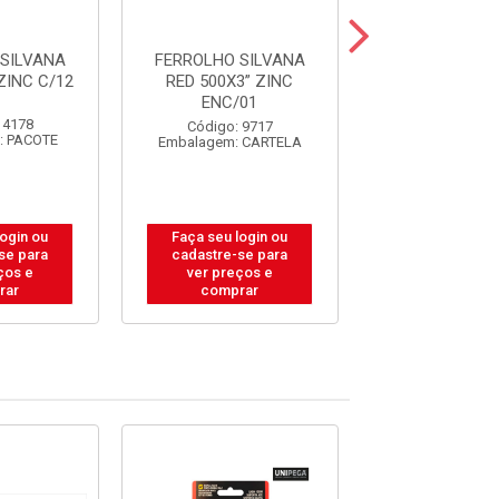
SILVANA
FERROLHO SILVANA
FERROLHO SI
ZINC C/12
RED 500X3” ZINC
RED 500X4”
ENC/01
ENC/01
 4178
Código: 9717
Código: 97
: PACOTE
Embalagem: CARTELA
Embalagem: C
login ou
Faça seu login ou
Faça seu log
se para
cadastre-se para
cadastre-se 
ços e
ver preços e
ver preços
rar
comprar
comprar