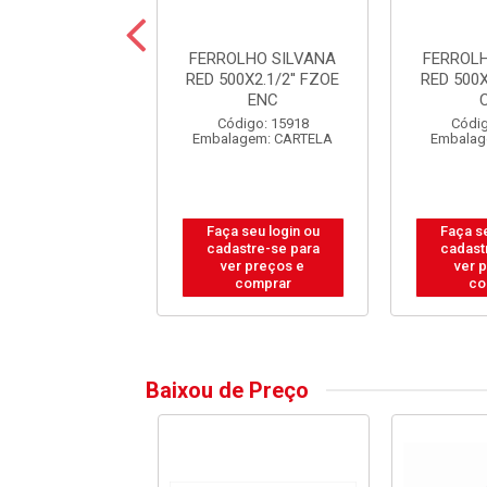
OLHO SILVANA
FERROLHO SILVANA
FERROL
0X3” ZINC C/12
RED 500X2.1/2'' FZOE
RED 500X
ENC
ódigo: 4176
Código: 15918
Códig
lagem: PACOTE
Embalagem: CARTELA
Embalag
 seu login ou
Faça seu login ou
Faça se
astre-se para
cadastre-se para
cadast
er preços e
ver preços e
ver 
comprar
comprar
co
Baixou de Preço