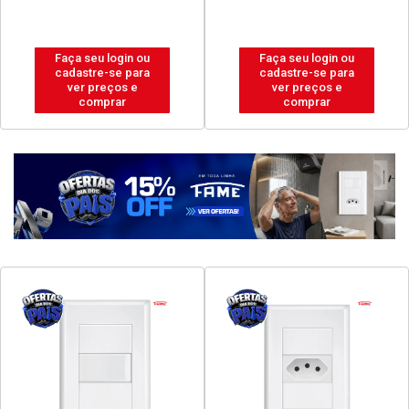
Faça seu login ou
Faça seu login ou
cadastre-se para
cadastre-se para
ver preços e
ver preços e
comprar
comprar