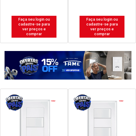
Faça seu login ou
Faça seu login ou
cadastre-se para
cadastre-se para
ver preços e
ver preços e
comprar
comprar