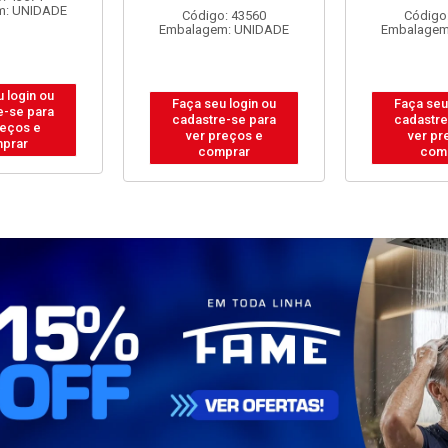
Embalagem
: 43560
Código: 43558
m: UNIDADE
Embalagem: UNIDADE
Faça seu
 login ou
Faça seu login ou
cadastre
e-se para
cadastre-se para
ver pr
reços e
ver preços e
com
prar
comprar