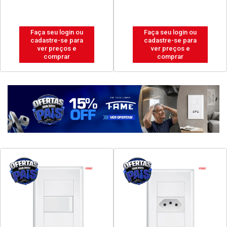
Faça seu login ou
Faça seu login ou
cadastre-se para
cadastre-se para
ver preços e
ver preços e
comprar
comprar