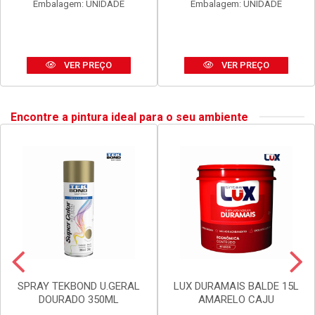
ANEL BLUKIT VEDACAO
SIFAO BLUKIT EXTEN UNIV
C/GUIA P/BACIA SANIT
SIMP 290-720MM PR
Código: 20002
Código: 30167
Embalagem: UNIDADE
Embalagem: UNIDADE
VER PREÇO
VER PREÇO
Encontre a pintura ideal para o seu ambiente