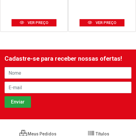
SILICONE TEKBOND
DISCO THOR CORTE FINO
ACETICO USO GERAL 50G
ACO INOX 180X1,6X23MM
BRANCO
7”
Código: 42678
Código: 42680
Embalagem: UNIDADE
Embalagem: UNIDADE
VER PREÇO
VER PREÇO
Cadastre-se para receber nossas ofertas!