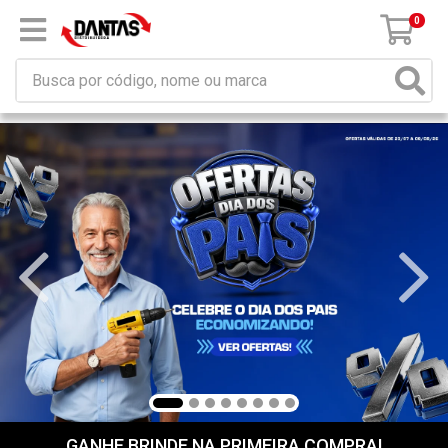
×
Receba da DANTAS DISTRIBUIDORA mensagem de
promoções e novidades em seu computador e/ou
celular!
Não permitir
Permitir
Powered by SendPulse
0