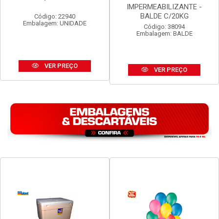
TELHA ETERNIT VOGATEX
MASSA ASFALTICA
4MM 2,44M X 50CM
VEDACIT
IMPERMEABILIZANTE -
BALDE C/20KG
Código: 22940
Embalagem: UNIDADE
Código: 38094
Embalagem: BALDE
VER PREÇO
VER PREÇO