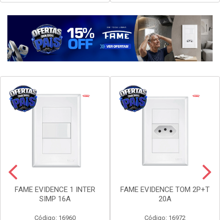
Faça seu login ou
Faça seu login ou
cadastre-se para
cadastre-se para
ver preços e
ver preços e
comprar
comprar