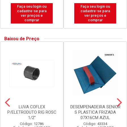
Faça seu login ou
Faça seu login ou
cadastre-se para
cadastre-se para
ver preços e
ver preços e
comprar
comprar
Baixou de Preço
LUVA COFLEX
DESEMPENADEIRA SENIOR
P/ELETRODUTO RIG ROSC
S PLASTICA FRIZADA
1/2”
07X16CM AZUL
Código: 12786
Código: 43334