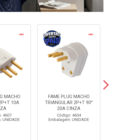
UG MACHO
FAME PLUG MACHO
FAME BLANC
2P+T 10A
TRIANGULAR 2P+T 90°
SIMP+1TOM
NZA
20A CINZA
Código:
: 4607
Código: 4604
Embalagem
: UNIDADE
Embalagem: UNIDADE