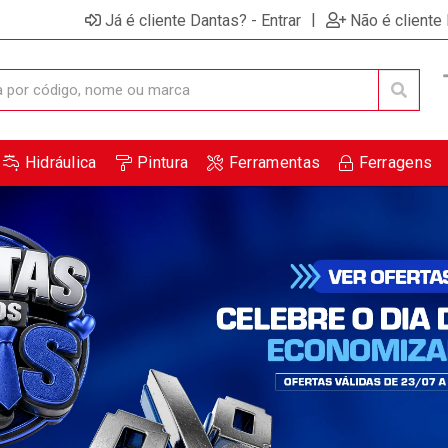
|
Já é cliente Dantas? - Entrar
Não é cliente
Hidráulica
Pintura
Ferramentas
Ferragens