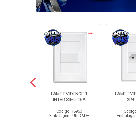
ODULARE 3
FAME EVIDENCE 1
FAME EVI
IMP+2PARAL
INTER SIMP 16A
2P+
10A
Código: 16960
Código
o: 7442
Embalagem: UNIDADE
Embalage
m: UNIDADE