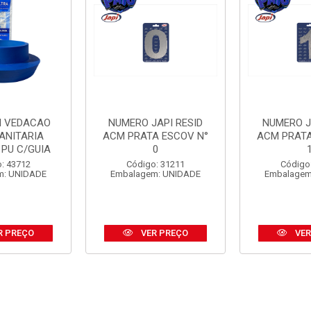
I VEDACAO
NUMERO JAPI RESID
NUMERO J
ANITARIA
ACM PRATA ESCOV N°
ACM PRATA
 PU C/GUIA
0
: 43712
Código: 31211
Código
m: UNIDADE
Embalagem: UNIDADE
Embalagem
R PREÇO
VER PREÇO
VER