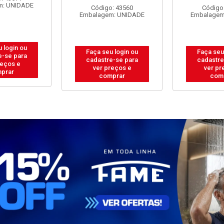
Embalagem
: 43560
Código: 43558
m: UNIDADE
Embalagem: UNIDADE
Faça seu
 login ou
Faça seu login ou
cadastre
e-se para
cadastre-se para
ver pr
reços e
ver preços e
com
prar
comprar