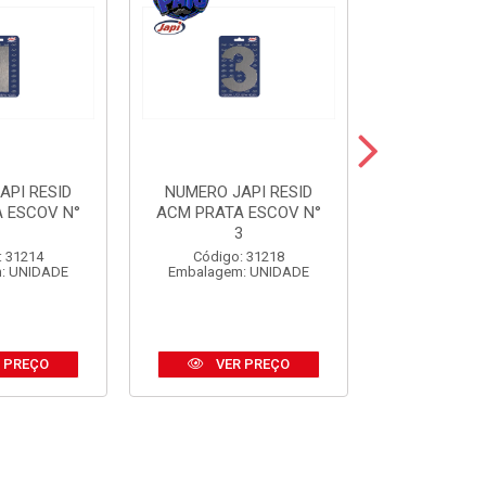
API RESID
NUMERO JAPI RESID
NUMERO JA
 ESCOV N°
ACM PRATA ESCOV N°
ACM PRE
1
3
Código:
: 31214
Código: 31218
Embalagem
: UNIDADE
Embalagem: UNIDADE
 PREÇO
VER PREÇO
VER