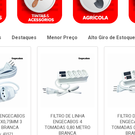
s
Destaques
Menor Preço
Alto Giro de Estoque
DE LINHA
FILTRO DE LINHA
EXTENSAO 
ABOS 4
ENGECABOS 3
PP 2P+T 3
0,80 METRO
TOMADAS 0,80 METRO
METROS
ANCA
BRANCA
Código