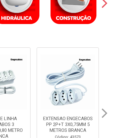
ENGECABOS
EXTENSAO ENGECABOS
EXTENSAO 
X0,75MM 5
PP 2P+T 3X0,75MM 3
PP 2P+T 3
 BRANCA
METROS PRETA
METROS
: 43573
Código: 43570
Código: