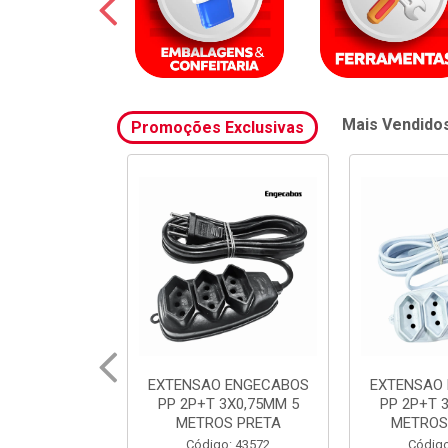
Mais Vendido
Promoções Exclusivas
 ENGECABOS
EXTENSAO ENGECABOS
FILTRO 
3X0,75MM 5
PP 2P+T 3X0,75MM 3
ENGEC
S PRETA
METROS BRANCA
TOMADAS 
BR
o: 43572
Código: 43571