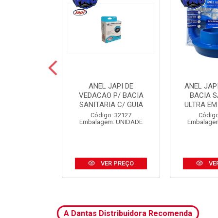
 JAPI CRIVO
ANEL JAPI DE
ANEL JAP
CM ABS CR
VEDACAO P/ BACIA
BACIA S
SANITARIA C/ GUIA
ULTRA EM
o: 31185
Código: 32127
Código
m: UNIDADE
Embalagem: UNIDADE
Embalage
R PREÇO
VER PREÇO
VE
A Dantas Distribuidora Recomenda