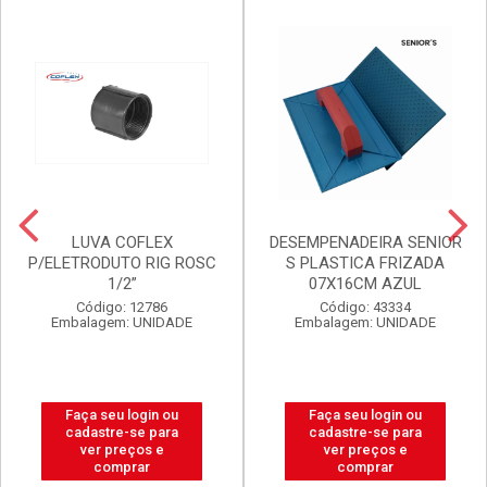
LUVA COFLEX
DESEMPENADEIRA SENIOR
P/ELETRODUTO RIG ROSC
S PLASTICA FRIZADA
1/2”
07X16CM AZUL
Código: 12786
Código: 43334
Embalagem: UNIDADE
Embalagem: UNIDADE
Faça seu login ou
Faça seu login ou
cadastre-se para
cadastre-se para
ver preços e
ver preços e
comprar
comprar