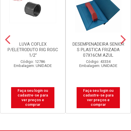
LUVA COFLEX
DESEMPENADEIRA SENIOR
P/ELETRODUTO RIG ROSC
S PLASTICA FRIZADA
1/2”
07X16CM AZUL
Código: 12786
Código: 43334
Embalagem: UNIDADE
Embalagem: UNIDADE
Faça seu login ou
Faça seu login ou
cadastre-se para
cadastre-se para
ver preços e
ver preços e
comprar
comprar