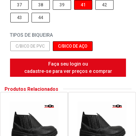
37
38
39
41
42
43
44
TIPOS DE BIQUEIRA
C/BICO DE PVC
C/BICO DE AÇO
Faça seu login ou
cadastre-se para ver preços e comprar
Produtos Relacionados