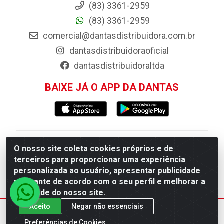
(83) 3361-2959
(83) 3361-2959
comercial@dantasdistribuidora.com.br
dantasdistribuidoraoficial
dantasdistribuidoraltda
BAIXE JÁ O APP DA DANTAS
Dantas Distribuidora - Rua Sebastião Araújo,
O nosso site coleta cookies próprios e de
terceiros para proporcionar uma experiência
404 - Centro, Esperança/PB - CEP 58.135-
personalizada ao usuário, apresentar publicidade
000 - CNPJ 09.046.825/0001-11
relevante de acordo com o seu perfil e melhorar a
qualidade do nosso site.
Aceito
Negar não essenciais
Preferências de Cookies