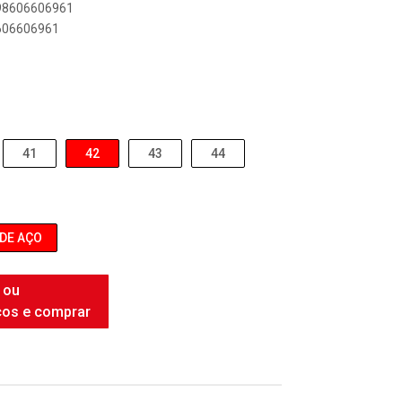
898606606961
8606606961
41
42
43
44
 DE AÇO
 ou
ços e comprar