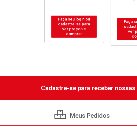
 seu login ou
Faça seu login ou
Faça s
astre-se para
cadastre-se para
cadast
er preços e
ver preços e
ver 
comprar
comprar
co
Cadastre-se para receber nossas 
Meus Pedidos