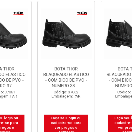
A THOR
BOTA THOR
BOTA 
DO ELASTICO
BLAQUEADO ELASTICO
BLAQUEADO
CO DE PVC -
- COM BICO DE PVC -
- COM BICO
O 37 -...
NUMERO 38 -...
NUMERO 3
o: 37061
Código: 37062
Código:
agem: PAR
Embalagem: PAR
Embalage
eu login ou
Faça seu login ou
Faça seu 
re-se para
cadastre-se para
cadastre-
preços e
ver preços e
ver pre