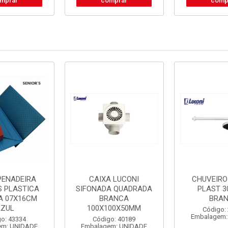
mprar
comprar
comp
PENADEIRA
CAIXA LUCONI
CHUVEIRO
S PLASTICA
SIFONADA QUADRADA
PLAST 3
A 07X16CM
BRANCA
BRA
AZUL
100X100X50MM
Código:
Embalagem:
o: 43334
Código: 40189
em: UNIDADE
Embalagem: UNIDADE