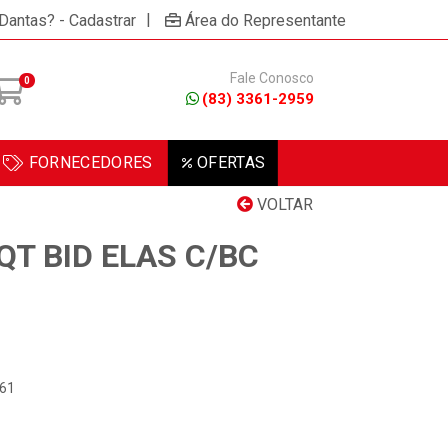
|
 Dantas? - Cadastrar
Área do Representante
Fale Conosco
0
(83) 3361-2959
FORNECEDORES
OFERTAS
VOLTAR
QT BID ELAS C/BC
061