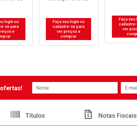
Faça seu 
eu login ou
Faça seu login ou
cadastre-
re-se para
cadastre-se para
ver pre
preços e
ver preços e
comp
mprar
comprar
ofertas!
Títulos
Notas Fiscais