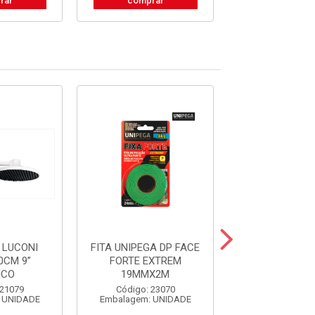
rar
comprar
compra
 LUCONI
FITA UNIPEGA DP FACE
GUIA TOLE
0CM 9”
FORTE EXTREM
P/PORTAO S
NCO
19MMX2M
20X40
 21079
Código: 23070
Código: 31
 UNIDADE
Embalagem: UNIDADE
Embalagem: U