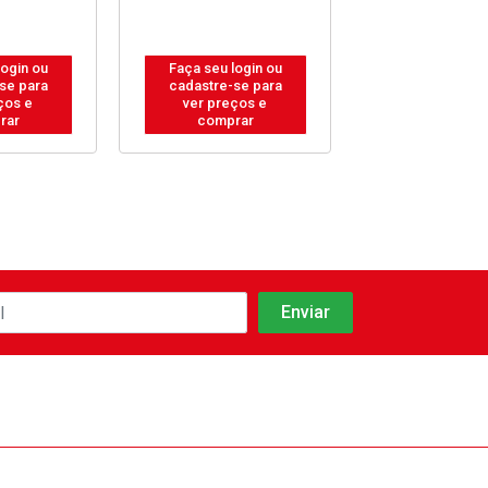
login ou
Faça seu login ou
Faça seu log
se para
cadastre-se para
cadastre-se
ços e
ver preços e
ver preços
rar
comprar
compra