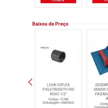
comprar
co
Baixou de Preço
FACA TITANIUM
LUVA COFLEX
DESEM
IUM ROSE C/5
P/ELETRODUTO RIG
SENIOR 
PECAS
ROSC 1/2”
FRIZAD
digo: 37279
Código: 12786
alagem: JOGO
Embalagem: UNIDADE
Códig
Embalag