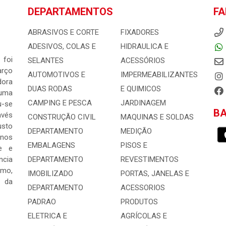
DEPARTAMENTOS
FA
ABRASIVOS E CORTE
FIXADORES
ADESIVOS, COLAS E
HIDRAULICA E
 foi
SELANTES
ACESSÓRIOS
arço
AUTOMOTIVOS E
IMPERMEABILIZANTES
dora
DUAS RODAS
E QUIMICOS
 uma
CAMPING E PESCA
JARDINAGEM
-se
BA
avés
CONSTRUÇÃO CIVIL
MAQUINAS E SOLDAS
usto
DEPARTAMENTO
MEDIÇÃO
 nos
EMBALAGENS
PISOS E
e e
ncia
DEPARTAMENTO
REVESTIMENTOS
mo,
IMOBILIZADO
PORTAS, JANELAS E
s da
DEPARTAMENTO
ACESSORIOS
PADRAO
PRODUTOS
ELETRICA E
AGRÍCOLAS E