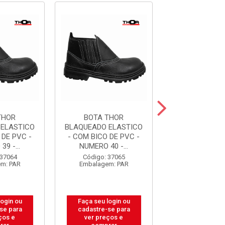
THOR
BOTA THOR
BOTA TH
 ELASTICO
BLAQUEADO ELASTICO
BLAQUEADO EL
 DE PVC -
- COM BICO DE PVC -
- COM BICO D
9 -...
NUMERO 40 -...
NUMERO 41 
 37064
Código: 37065
Código: 37
m: PAR
Embalagem: PAR
Embalagem:
login ou
Faça seu login ou
Faça seu log
se para
cadastre-se para
cadastre-se
ços e
ver preços e
ver preços