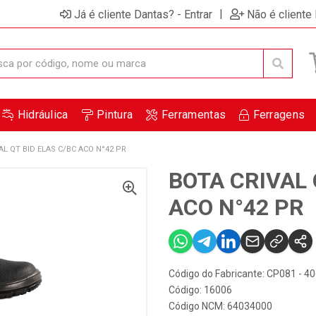
|
Já é cliente Dantas? - Entrar
Não é cliente
Hidráulica
Pintura
Ferramentas
Ferragens
AL QT BID ELAS C/BC ACO N°42 PR
BOTA CRIVAL 
ACO N°42 PR
Código do Fabricante: CP081 - 4
Código: 16006
Código NCM: 64034000