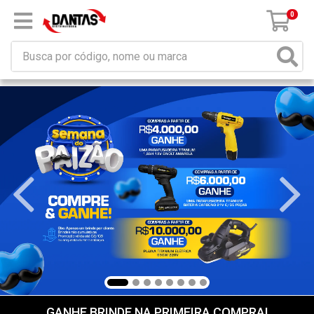
×
Receba da DANTAS DISTRIBUIDORA mensagem de
promoções e novidades em seu computador e/ou
celular!
Não permitir
Permitir
Powered by SendPulse
0