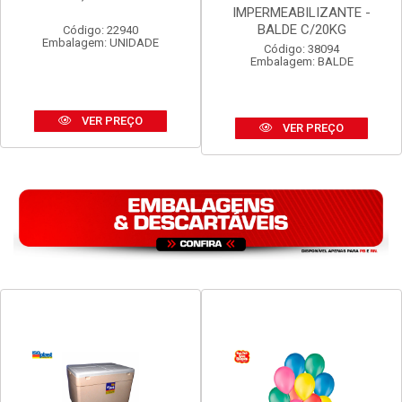
TELHA ETERNIT VOGATEX
MASSA ASFALTICA
4MM 2,44M X 50CM
VEDACIT
IMPERMEABILIZANTE -
BALDE C/20KG
Código: 22940
Embalagem: UNIDADE
Código: 38094
Embalagem: BALDE
VER PREÇO
VER PREÇO