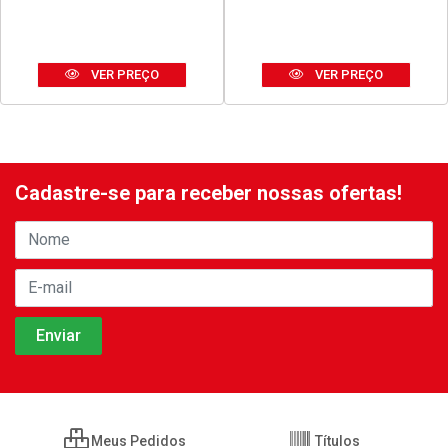
SILICONE TEKBOND
DISCO THOR CORTE FINO
ACETICO USO GERAL 50G
ACO INOX 180X1,6X23MM
BRANCO
7”
Código: 42678
Código: 42680
Embalagem: UNIDADE
Embalagem: UNIDADE
VER PREÇO
VER PREÇO
Cadastre-se para receber nossas ofertas!