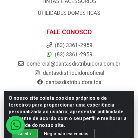
PISOS E REVESTIMENTOS
PORTAS, JANELAS E ACESSORIOS
PRODUTOS AGRÍCOLAS E ACESSÓRIOS
TINTAS E ACESSORIOS
UTILIDADES DOMÉSTICAS
FALE CONOSCO
(83) 3361-2959
(83) 3361-2959
O nosso site coleta cookies próprios e de
terceiros para proporcionar uma experiência
comercial@dantasdistribuidora.com.br
personalizada ao usuário, apresentar publicidade
dantasdistribuidoraoficial
relevante de acordo com o seu perfil e melhorar a
dantasdistribuidoraltda
qualidade do nosso site.
Aceito
Negar não essenciais
BAIXE JÁ O APP DA DANTAS