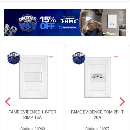
Faça seu login ou
Faça seu login ou
cadastre-se para
cadastre-se para
ver preços e
ver preços e
comprar
comprar