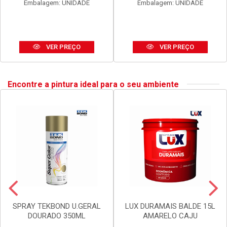
ANEL BLUKIT VEDACAO
SIFAO BLUKIT EXTEN UNIV
C/GUIA P/BACIA SANIT
SIMP 290-720MM PR
Código: 20002
Código: 30167
Embalagem: UNIDADE
Embalagem: UNIDADE
VER PREÇO
VER PREÇO
Encontre a pintura ideal para o seu ambiente