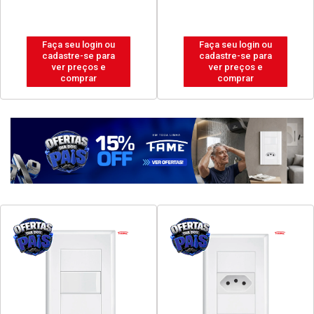
Faça seu login ou
Faça seu login ou
cadastre-se para
cadastre-se para
ver preços e
ver preços e
comprar
comprar