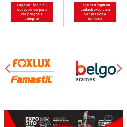
1/2”
BRANCO NEVE
Código: 39493
Código: 20238
Embalagem: UNIDADE
Embalagem: BALDE
Faça seu login ou
Faça seu login ou
cadastre-se para
cadastre-se para
ver preços e
ver preços e
comprar
comprar