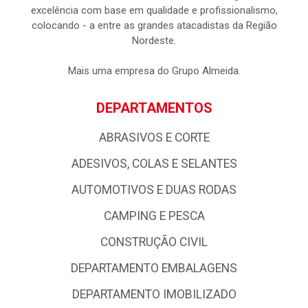
atuação como importadora através de marcas próprias, mas,
diante de uma boa gestão e visão de marcado, tornou-se
distribuidora de materiais de construção. Através da parceria
com grandes marcas e um mix robusto de produtos, a
empresa possui forte atuação nos Estados da Paraíba, Rio
Grande do Norte e Pernambuco, com uma logística de
excelência com base em qualidade e profissionalismo,
colocando - a entre as grandes atacadistas da Região
Nordeste.
Mais uma empresa do Grupo Almeida.
DEPARTAMENTOS
ABRASIVOS E CORTE
ADESIVOS, COLAS E SELANTES
AUTOMOTIVOS E DUAS RODAS