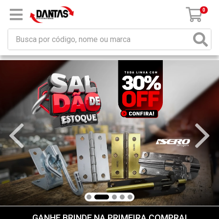
×
Receba da DANTAS DISTRIBUIDORA mensagem de
promoções e novidades em seu computador e/ou
celular!
Não permitir
Permitir
Powered by SendPulse
0