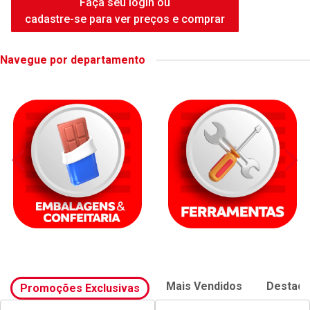
FAME DUCHA INTENSE WHITE
6500W
Código: 42414
Embalagem: UNIDADE
Faça seu login ou
cadastre-se para ver preços e comprar
Navegue por departamento