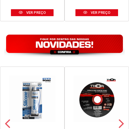
COLORETI JAZAM
COLORETI JAZAM MINI
TRADICIONAL MINI - COM
BALL MISTO - COM 500G
1KG UNIDADE
UNIDADE
Código: 36203
Código: 36923
Embalagem: UNIDADE
Embalagem: UNIDADE
VER PREÇO
VER PREÇO