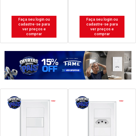
Faça seu login ou
Faça seu login ou
cadastre-se para
cadastre-se para
ver preços e
ver preços e
comprar
comprar