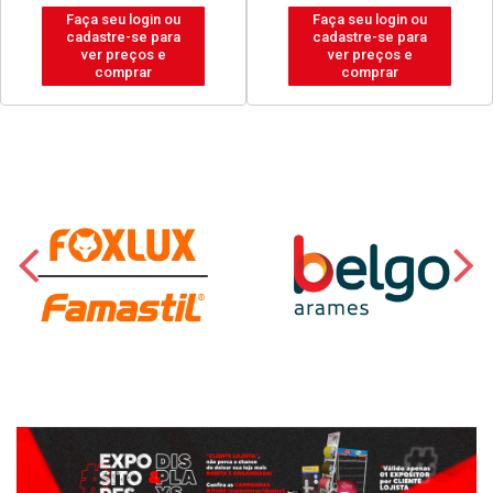
Faça seu login ou
Faça seu login ou
cadastre-se para
cadastre-se para
ver preços e
ver preços e
comprar
comprar