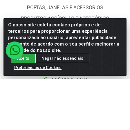
PORTAS, JANELAS E ACESSORIOS
PRODUTOS AGRÍCOLAS E ACESSÓRIOS
O nosso site coleta cookies próprios e de
TINTAS E ACESSORIOS
terceiros para proporcionar uma experiência
personalizada ao usuário, apresentar publicidade
UTILIDADES DOMÉSTICAS
relevante de acordo com o seu perfil e melhorar a
qualidade do nosso site.
FALE CONOSCO
Aceito
Negar não essenciais
Preferências de Cookies
(83) 3361-2959
(83) 3361-2959
comercial@dantasdistribuidora.com.br
dantasdistribuidoraoficial
dantasdistribuidoraltda
BAIXE JÁ O APP DA DANTAS