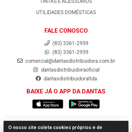
TINTAS E ACESSORIOS
UTILIDADES DOMÉSTICAS
FALE CONOSCO
(83) 3361-2959
(83) 3361-2959
comercial@dantasdistribuidora.com.br
dantasdistribuidoraoficial
dantasdistribuidoraltda
BAIXE JÁ O APP DA DANTAS
Dantas Distribuidora - Rua Sebastião Araújo, 404 -
O nosso site coleta cookies próprios e de