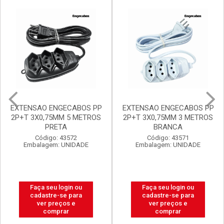
EXTENSAO ENGECABOS PP
FILTRO DE LINHA
2P+T 3X0,75MM 3 METROS
ENGECABOS 4 TOMADAS
BRANCA
0,80 METRO BRANCA
Código: 43571
Código: 43560
Embalagem: UNIDADE
Embalagem: UNIDADE
Faça seu login ou
Faça seu login ou
cadastre-se para
cadastre-se para
ver preços e
ver preços e
comprar
comprar