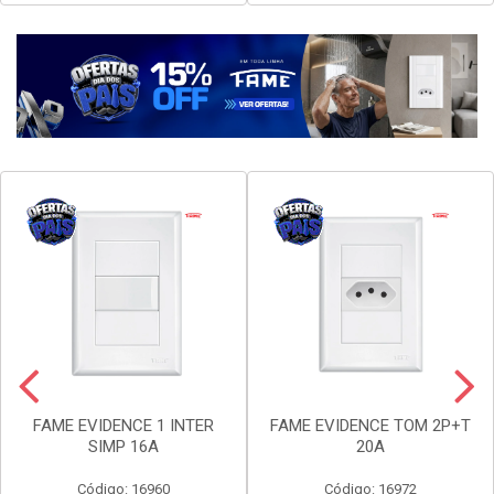
Faça seu login ou
Faça seu login ou
cadastre-se para
cadastre-se para
ver preços e
ver preços e
comprar
comprar