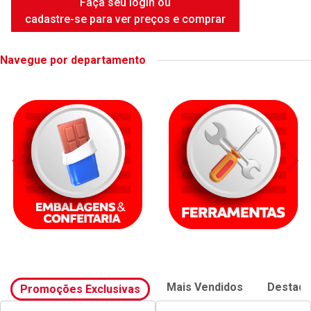
FAME DUCHA INTENSE WHITE
6500W
Código: 42414
Embalagem: UNIDADE
Faça seu login ou
cadastre-se para ver preços e comprar
Navegue por departamento