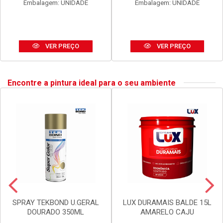
ANEL BLUKIT VEDACAO
SIFAO BLUKIT EXTEN UNIV
C/GUIA P/BACIA SANIT
SIMP 290-720MM PR
Código: 20002
Código: 30167
Embalagem: UNIDADE
Embalagem: UNIDADE
VER PREÇO
VER PREÇO
Encontre a pintura ideal para o seu ambiente