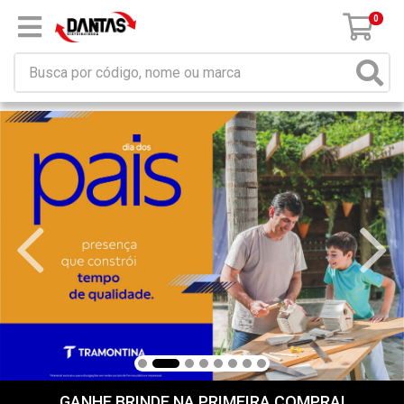
×
Receba da DANTAS DISTRIBUIDORA mensagem de
promoções e novidades em seu computador e/ou
celular!
Não permitir
Permitir
Powered by SendPulse
0