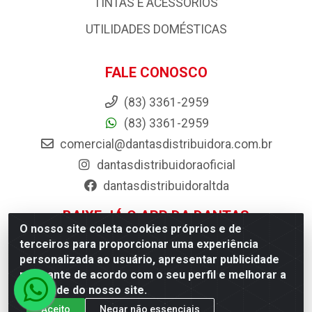
PISOS E REVESTIMENTOS
PORTAS, JANELAS E ACESSORIOS
PRODUTOS AGRÍCOLAS E ACESSÓRIOS
TINTAS E ACESSORIOS
UTILIDADES DOMÉSTICAS
FALE CONOSCO
(83) 3361-2959
(83) 3361-2959
O nosso site coleta cookies próprios e de
comercial@dantasdistribuidora.com.br
terceiros para proporcionar uma experiência
personalizada ao usuário, apresentar publicidade
dantasdistribuidoraoficial
relevante de acordo com o seu perfil e melhorar a
dantasdistribuidoraltda
qualidade do nosso site.
BAIXE JÁ O APP DA DANTAS
Aceito
Negar não essenciais