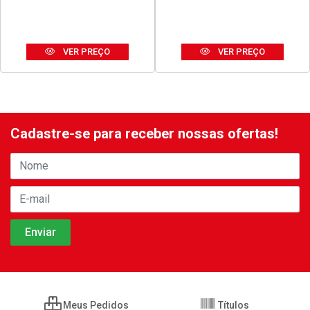
SILICONE TEKBOND
DISCO THOR CORTE FINO
ACETICO USO GERAL 50G
ACO INOX 180X1,6X23MM
BRANCO
7”
Código: 42678
Código: 42680
Embalagem: UNIDADE
Embalagem: UNIDADE
VER PREÇO
VER PREÇO
Cadastre-se para receber nossas ofertas!