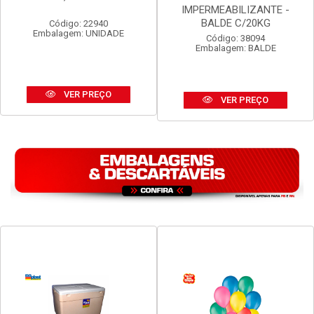
TELHA ETERNIT VOGATEX
MASSA ASFALTICA
4MM 2,44M X 50CM
VEDACIT
IMPERMEABILIZANTE -
BALDE C/20KG
Código: 22940
Embalagem: UNIDADE
Código: 38094
Embalagem: BALDE
VER PREÇO
VER PREÇO