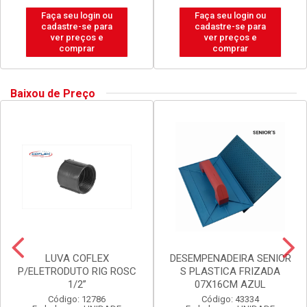
Faça seu login ou
Faça seu login ou
cadastre-se para
cadastre-se para
ver preços e
ver preços e
comprar
comprar
Baixou de Preço
LUVA COFLEX
DESEMPENADEIRA SENIOR
P/ELETRODUTO RIG ROSC
S PLASTICA FRIZADA
1/2”
07X16CM AZUL
Código: 12786
Código: 43334