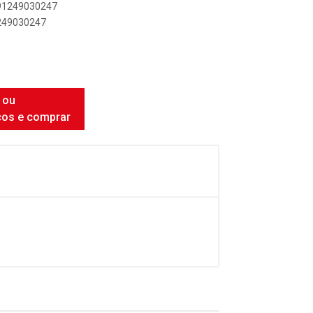
891249030247
1249030247
 ou
ços e comprar