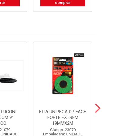
rar
comprar
comprar
 LUCONI
FITA UNIPEGA DP FACE
GUIA TOLE
0CM 9”
FORTE EXTREM
P/PORTAO S
NCO
19MMX2M
20X40
 21079
Código: 23070
Código: 31
 UNIDADE
Embalagem: UNIDADE
Embalagem: U