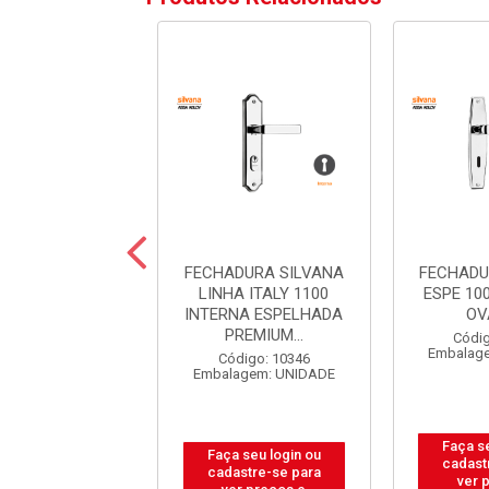
DURA ALIANCA
FECHADURA SILVANA
FECHADU
TERNA 2700/90
LINHA ITALY 1100
ESPE 100
INOX
INTERNA ESPELHADA
OV
PREMIUM...
ódigo: 6628
Códig
agem: UNIDADE
Embalag
Código: 10346
Embalagem: UNIDADE
 seu login ou
Faça se
Faça seu login ou
astre-se para
cadast
cadastre-se para
er preços e
ver 