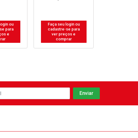
login ou
Faça seu login ou
Faça seu log
se para
cadastre-se para
cadastre-se
ços e
ver preços e
ver preços
rar
comprar
compra