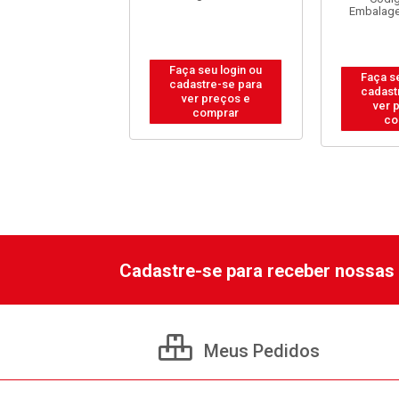
Embalag
 seu login ou
Faça seu login ou
Faça s
astre-se para
cadastre-se para
cadast
er preços e
ver preços e
ver 
comprar
comprar
co
Cadastre-se para receber nossas 
Meus Pedidos