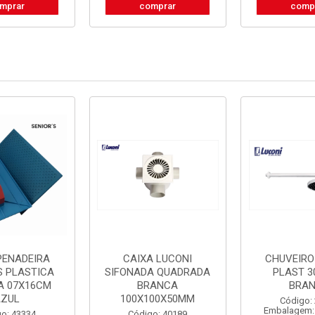
mprar
comprar
comp
PENADEIRA
CAIXA LUCONI
CHUVEIRO
S PLASTICA
SIFONADA QUADRADA
PLAST 3
A 07X16CM
BRANCA
BRA
AZUL
100X100X50MM
Código:
Embalagem:
o: 43334
Código: 40189