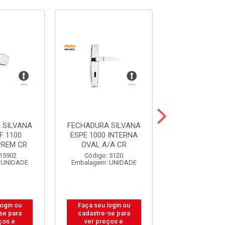
 SILVANA
FECHADURA SILVANA
FECHADURA S
F 1100
ESPE 1000 INTERNA
POP 4053 IN
PREM CR
OVAL A/A CR
MAC RETA E
 15902
Código: 5120
Código: 10
 UNIDADE
Embalagem: UNIDADE
Embalagem: U
login ou
Faça seu login ou
Faça seu log
se para
cadastre-se para
cadastre-se 
ços e
ver preços e
ver preços