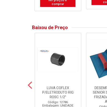
ver preços e
comprar
co
comprar
Baixou de Preço
FACA TITANIUM
LUVA COFLEX
DESEM
IUM ROSE C/5
P/ELETRODUTO RIG
SENIOR 
PECAS
ROSC 1/2”
FRIZAD
digo: 37279
Código: 12786
alagem: JOGO
Embalagem: UNIDADE
Códig