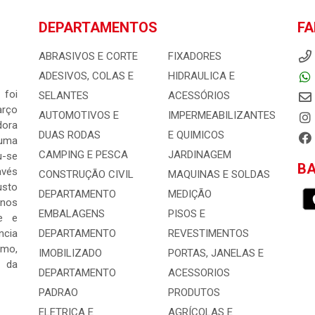
DEPARTAMENTOS
FA
ABRASIVOS E CORTE
FIXADORES
ADESIVOS, COLAS E
HIDRAULICA E
 foi
SELANTES
ACESSÓRIOS
arço
AUTOMOTIVOS E
IMPERMEABILIZANTES
dora
DUAS RODAS
E QUIMICOS
 uma
CAMPING E PESCA
JARDINAGEM
-se
BA
avés
CONSTRUÇÃO CIVIL
MAQUINAS E SOLDAS
usto
DEPARTAMENTO
MEDIÇÃO
 nos
EMBALAGENS
PISOS E
e e
ncia
DEPARTAMENTO
REVESTIMENTOS
mo,
IMOBILIZADO
PORTAS, JANELAS E
s da
DEPARTAMENTO
ACESSORIOS
PADRAO
PRODUTOS
ELETRICA E
AGRÍCOLAS E