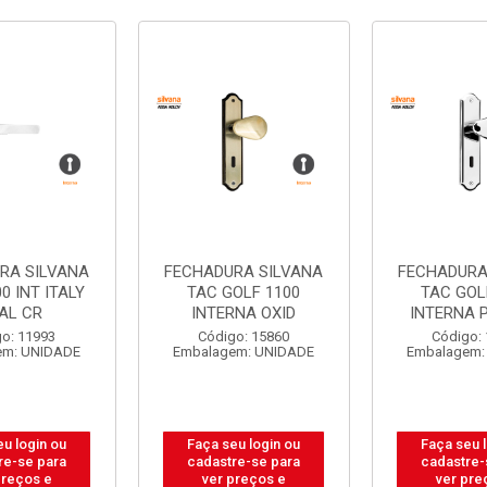
RA SILVANA
FECHADURA SILVANA
FECHADURA
0 INT ITALY
TAC GOLF 1100
TAC GOL
AL CR
INTERNA OXID
INTERNA 
o: 11993
Código: 15860
Código:
em: UNIDADE
Embalagem: UNIDADE
Embalagem:
u login ou
Faça seu login ou
Faça seu 
re-se para
cadastre-se para
cadastre-
preços e
ver preços e
ver pre