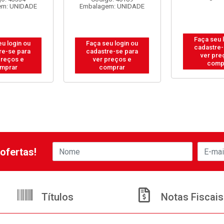
em: UNIDADE
Embalagem: UNIDADE
Faça seu 
eu login ou
Faça seu login ou
cadastre-
re-se para
cadastre-se para
ver pre
preços e
ver preços e
comp
mprar
comprar
ofertas!
Títulos
Notas Fiscais