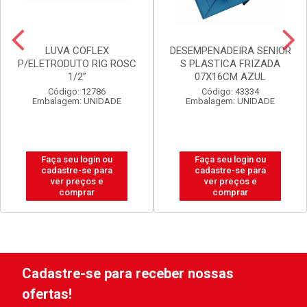
LUVA COFLEX
DESEMPENADEIRA SENIOR
P/ELETRODUTO RIG ROSC
S PLASTICA FRIZADA
1/2”
07X16CM AZUL
Código: 12786
Código: 43334
Embalagem: UNIDADE
Embalagem: UNIDADE
Faça seu login ou
Faça seu login ou
cadastre-se para
cadastre-se para
ver preços e
ver preços e
comprar
comprar
Cadastre-se para receber nossas
ofertas!