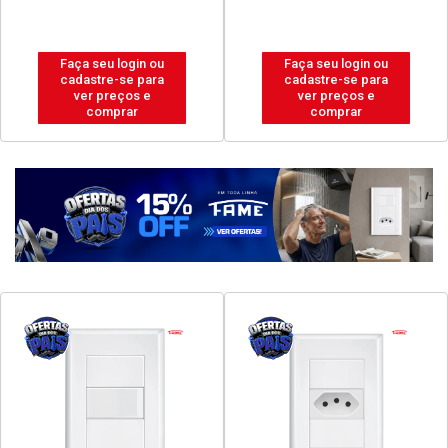
Faça seu login ou
Faça seu login ou
cadastre-se para
cadastre-se para
ver preços e
ver preços e
comprar
comprar