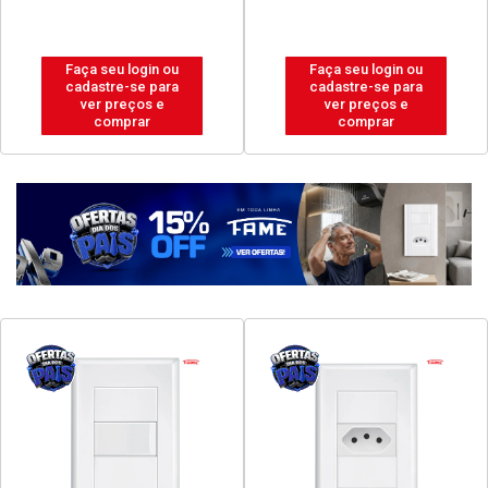
Faça seu login ou
Faça seu login ou
cadastre-se para
cadastre-se para
ver preços e
ver preços e
comprar
comprar