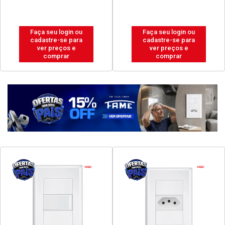
Faça seu login ou
Faça seu login ou
cadastre-se para
cadastre-se para
ver preços e
ver preços e
comprar
comprar