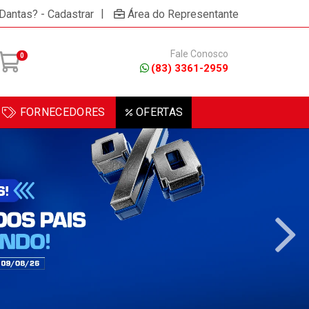
×
/ou celular!
Não permitir
Permitir
Powered by SendPulse
|
 Dantas? - Cadastrar
Área do Representante
Fale Conosco
0
(83) 3361-2959
FORNECEDORES
OFERTAS