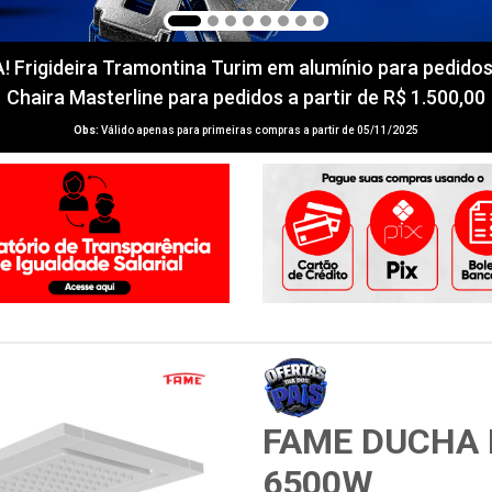
igideira Tramontina Turim em alumínio para pedidos a 
Chaira Masterline para pedidos a partir de R$ 1.500,00
Obs:
Válido apenas para primeiras compras a partir de 05/11/2025