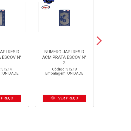
API RESID
NUMERO JAPI RESID
NUMERO JA
 ESCOV N°
ACM PRATA ESCOV N°
ACM PRE
1
3
Código:
: 31214
Código: 31218
Embalagem
: UNIDADE
Embalagem: UNIDADE
 PREÇO
VER PREÇO
VER