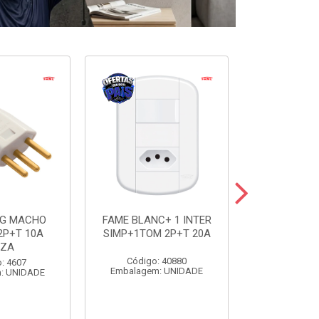
UG MACHO
FAME BLANC+ 1 INTER
FAME BLANC
2P+T 10A
SIMP+1TOM 2P+T 20A
SIMP+1TOM
NZA
Código: 40880
Código:
: 4607
Embalagem: UNIDADE
Embalagem
: UNIDADE