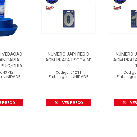
I VEDACAO
NUMERO JAPI RESID
NUMERO J
ANITARIA
ACM PRATA ESCOV N°
ACM PRATA
 PU C/GUIA
0
: 43712
Código: 31211
Código
m: UNIDADE
Embalagem: UNIDADE
Embalagem
R PREÇO
VER PREÇO
VER