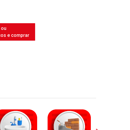
INTENSE WHITE
 ou
ços e comprar