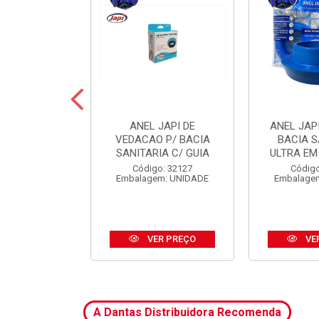
 JAPI CRIVO
ANEL JAPI DE
ANEL JAP
CM ABS CR
VEDACAO P/ BACIA
BACIA S
SANITARIA C/ GUIA
ULTRA EM
o: 31185
Código: 32127
Código
m: UNIDADE
Embalagem: UNIDADE
Embalage
R PREÇO
VER PREÇO
VE