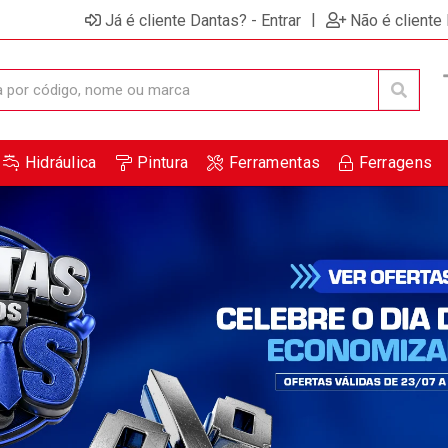
ensagem de promoções e novidades em seu computador e
|
Já é cliente Dantas? - Entrar
Não é cliente
Hidráulica
Pintura
Ferramentas
Ferragens