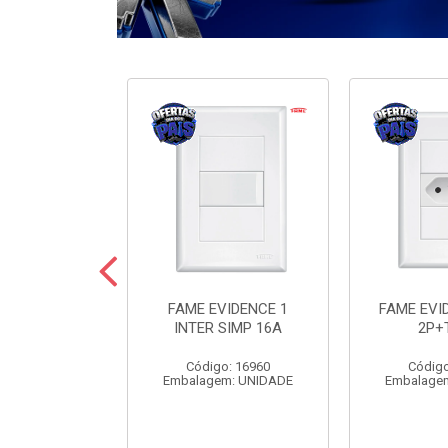
ODULARE 3
FAME EVIDENCE 1
FAME EVI
IMP+2PARAL
INTER SIMP 16A
2P+
10A
Código: 16960
Código
o: 7442
Embalagem: UNIDADE
Embalage
m: UNIDADE