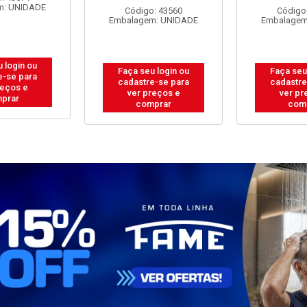
ABOS 4
ENGECABOS 3
PP 2P+T 3
0,80 METRO
TOMADAS 0,80 METRO
METROS
ANCA
BRANCA
Código
Embalagem
: 43560
Código: 43558
m: UNIDADE
Embalagem: UNIDADE
Faça seu
 login ou
Faça seu login ou
cadastre
e-se para
cadastre-se para
ver pr
reços e
ver preços e
com
prar
comprar