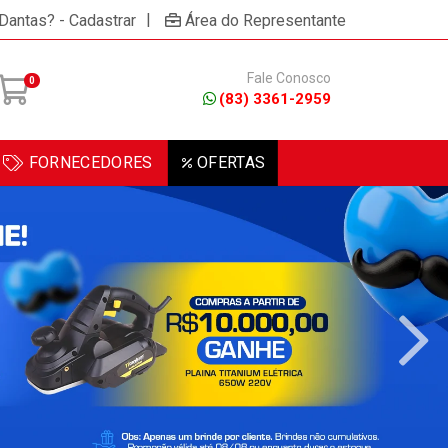
×
/ou celular!
Não permitir
Permitir
Powered by SendPulse
|
 Dantas? - Cadastrar
Área do Representante
Fale Conosco
0
(83) 3361-2959
FORNECEDORES
OFERTAS