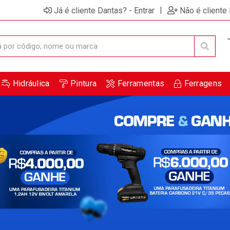
ensagem de promoções e novidades em seu computador e
|
Já é cliente Dantas? - Entrar
Não é cliente
Hidráulica
Pintura
Ferramentas
Ferragens