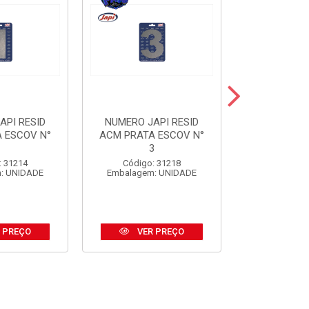
API RESID
NUMERO JAPI RESID
NUMERO JA
 ESCOV N°
ACM PRATA ESCOV N°
ACM PRE
1
3
Código:
: 31214
Código: 31218
Embalagem
: UNIDADE
Embalagem: UNIDADE
 PREÇO
VER PREÇO
VER