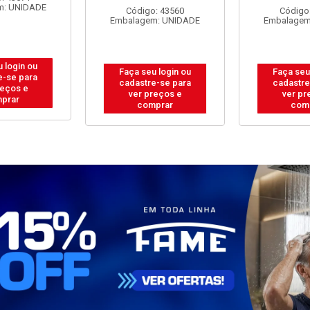
ABOS 4
ENGECABOS 3
PP 2P+T 3
0,80 METRO
TOMADAS 0,80 METRO
METROS
ANCA
BRANCA
Código
Embalagem
: 43560
Código: 43558
m: UNIDADE
Embalagem: UNIDADE
Faça seu
 login ou
Faça seu login ou
cadastre
e-se para
cadastre-se para
ver pr
reços e
ver preços e
com
prar
comprar