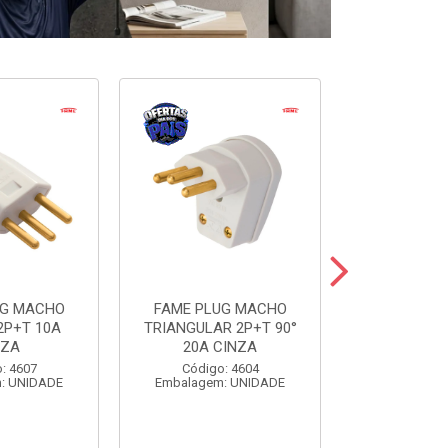
UG MACHO
FAME PLUG MACHO
FAME BLANC
2P+T 10A
TRIANGULAR 2P+T 90°
SIMP+1TOM
NZA
20A CINZA
Código:
: 4607
Código: 4604
Embalagem
: UNIDADE
Embalagem: UNIDADE