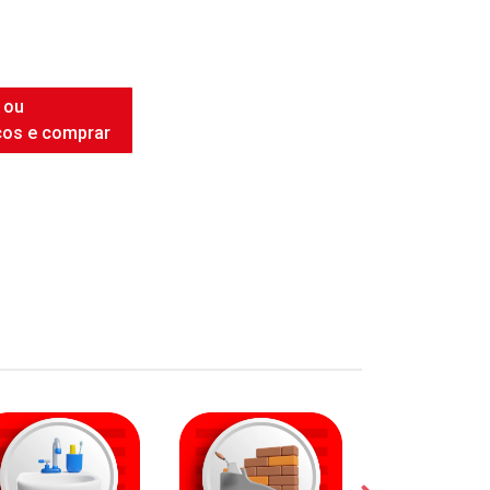
INTENSE WHITE
 ou
ços e comprar