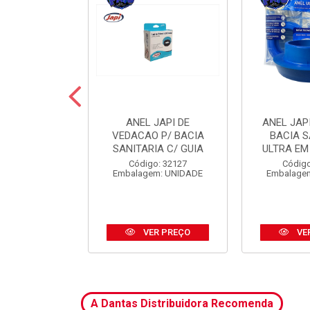
 JAPI CRIVO
ANEL JAPI DE
ANEL JAP
CM ABS CR
VEDACAO P/ BACIA
BACIA S
SANITARIA C/ GUIA
ULTRA EM
o: 31185
Código: 32127
Código
m: UNIDADE
Embalagem: UNIDADE
Embalage
R PREÇO
VER PREÇO
VE