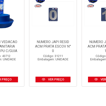
I VEDACAO
NUMERO JAPI RESID
NUMERO J
ANITARIA
ACM PRATA ESCOV N°
ACM PRATA
 PU C/GUIA
0
: 43712
Código: 31211
Código
m: UNIDADE
Embalagem: UNIDADE
Embalagem
R PREÇO
VER PREÇO
VER