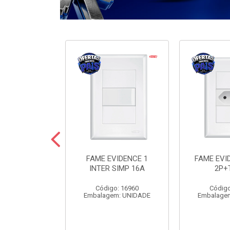
ODULARE 3
FAME EVIDENCE 1
FAME EVI
IMP+2PARAL
INTER SIMP 16A
2P+
10A
Código: 16960
Código
o: 7442
Embalagem: UNIDADE
Embalage
m: UNIDADE