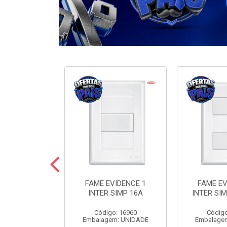
ODULARE 3
FAME EVIDENCE 1
FAME EV
IMP+2PARAL
INTER SIMP 16A
INTER SIM
10A
Código: 16960
Código
o: 7442
Embalagem: UNIDADE
Embalage
m: UNIDADE