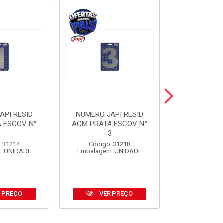
API RESID
NUMERO JAPI RESID
NUMERO JA
 ESCOV N°
ACM PRATA ESCOV N°
ACM PRE
1
3
Código:
: 31214
Código: 31218
Embalagem
: UNIDADE
Embalagem: UNIDADE
 PREÇO
VER PREÇO
VER