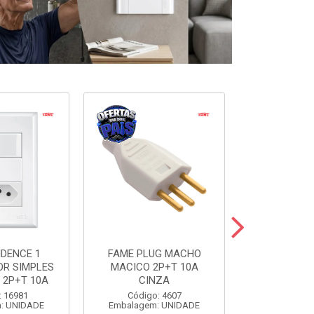
IDENCE 1
FAME PLUG MACHO
FAME PLU
OR SIMPLES
MACICO 2P+T 10A
TRIANGULAR
 2P+T 10A
CINZA
20A C
: 16981
Código: 4607
Código
: UNIDADE
Embalagem: UNIDADE
Embalagem