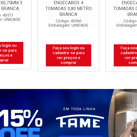
ABOS 4
ENGECABOS 3
PP 2P+T 3
0,80 METRO
TOMADAS 0,80 METRO
METROS
ANCA
BRANCA
Código
Embalagem
: 43560
Código: 43558
m: UNIDADE
Embalagem: UNIDADE
Faça seu
 login ou
Faça seu login ou
cadastre
e-se para
cadastre-se para
ver pr
reços e
ver preços e
com
prar
comprar