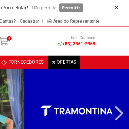
×
/ou celular!
Não permitir
Permitir
Powered by SendPulse
|
 Dantas? - Cadastrar
Área do Representante
Fale Conosco
0
(83) 3361-2959
FORNECEDORES
OFERTAS