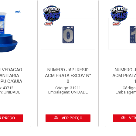
I VEDACAO
NUMERO JAPI RESID
NUMERO J
ANITARIA
ACM PRATA ESCOV N°
ACM PRATA
 PU C/GUIA
0
: 43712
Código: 31211
Código
m: UNIDADE
Embalagem: UNIDADE
Embalagem
R PREÇO
VER PREÇO
VER