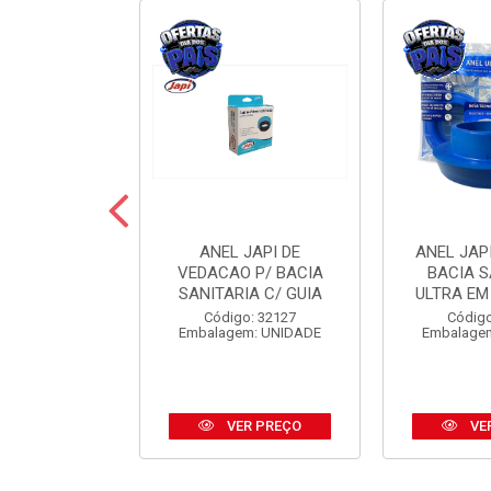
 JAPI CRIVO
ANEL JAPI DE
ANEL JAP
CM ABS CR
VEDACAO P/ BACIA
BACIA S
SANITARIA C/ GUIA
ULTRA EM
o: 31185
Código: 32127
Código
m: UNIDADE
Embalagem: UNIDADE
Embalage
R PREÇO
VER PREÇO
VE