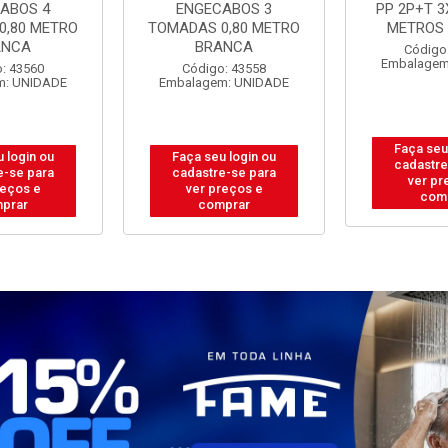
ABOS 3
PP 2P+T 3X0,75MM 5
PP 2P+T 3
0,80 METRO
METROS BRANCA
METROS
ANCA
Código: 43573
Código
Embalagem: UNIDADE
Embalagem
: 43558
m: UNIDADE
Faça seu login ou
Faça seu
 login ou
cadastre-se para
cadastre
e-se para
ver preços e
ver pr
reços e
comprar
com
prar