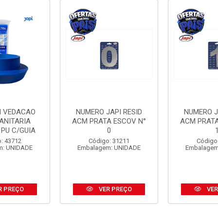
I VEDACAO
NUMERO JAPI RESID
NUMERO J
ANITARIA
ACM PRATA ESCOV N°
ACM PRATA
 PU C/GUIA
0
: 43712
Código: 31211
Código
m: UNIDADE
Embalagem: UNIDADE
Embalagem
R PREÇO
VER PREÇO
VER