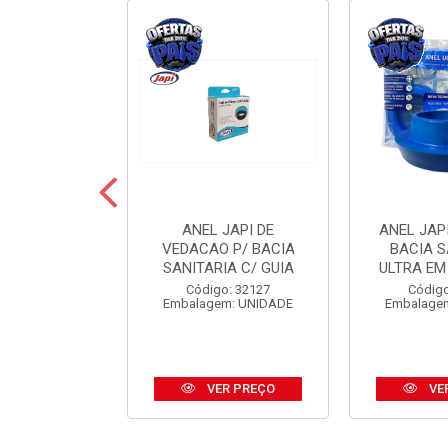
 JAPI CRIVO
ANEL JAPI DE
ANEL JAP
CM ABS CR
VEDACAO P/ BACIA
BACIA S
SANITARIA C/ GUIA
ULTRA EM
o: 31185
Código: 32127
Código
m: UNIDADE
Embalagem: UNIDADE
Embalage
R PREÇO
VER PREÇO
VE