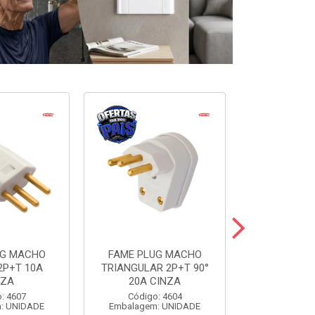
UG MACHO
FAME PLUG MACHO
FAME BLANC
2P+T 10A
TRIANGULAR 2P+T 90°
SIMP+1TOM
NZA
20A CINZA
Código:
: 4607
Código: 4604
Embalagem
: UNIDADE
Embalagem: UNIDADE