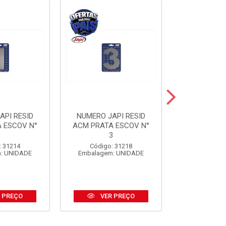
API RESID
NUMERO JAPI RESID
NUMERO JA
 ESCOV N°
ACM PRATA ESCOV N°
ACM PRE
1
3
Código:
: 31214
Código: 31218
Embalagem
: UNIDADE
Embalagem: UNIDADE
 PREÇO
VER PREÇO
VER