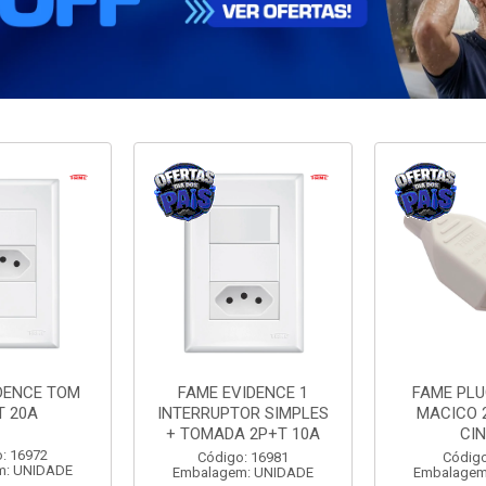
DENCE TOM
FAME EVIDENCE 1
FAME PL
T 20A
INTERRUPTOR SIMPLES
MACICO 
+ TOMADA 2P+T 10A
CI
: 16972
Código: 16981
Código
m: UNIDADE
Embalagem: UNIDADE
Embalagem