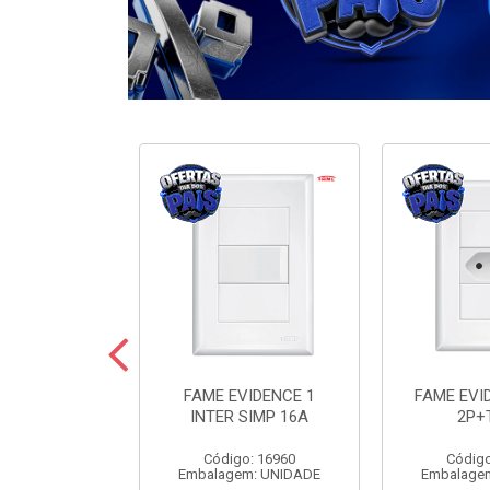
ODULARE 3
FAME EVIDENCE 1
FAME EVI
IMP+2PARAL
INTER SIMP 16A
2P+
10A
Código: 16960
Código
o: 7442
Embalagem: UNIDADE
Embalage
m: UNIDADE