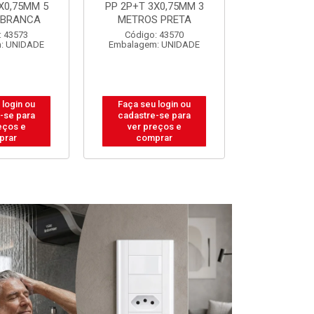
X0,75MM 3
PP 2P+T 3X0,75MM 5
PP 2P+T 3
 PRETA
METROS PRETA
METROS 
: 43570
Código: 43572
Código:
: UNIDADE
Embalagem: UNIDADE
Embalagem
 login ou
Faça seu login ou
Faça seu 
-se para
cadastre-se para
cadastre
eços e
ver preços e
ver pr
prar
comprar
comp