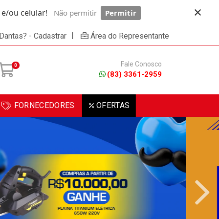
×
/ou celular!
Não permitir
Permitir
Powered by SendPulse
|
 Dantas? - Cadastrar
Área do Representante
Fale Conosco
0
(83) 3361-2959
FORNECEDORES
OFERTAS