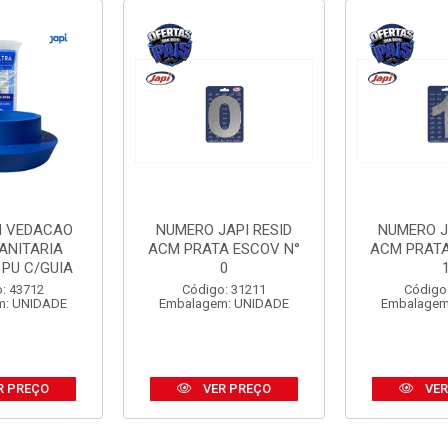
I VEDACAO
NUMERO JAPI RESID
NUMERO J
ANITARIA
ACM PRATA ESCOV N°
ACM PRATA
 PU C/GUIA
0
: 43712
Código: 31211
Código
m: UNIDADE
Embalagem: UNIDADE
Embalagem
R PREÇO
VER PREÇO
VER