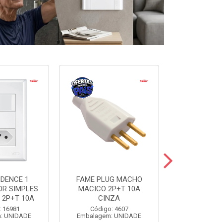
IDENCE 1
FAME PLUG MACHO
FAME PLU
OR SIMPLES
MACICO 2P+T 10A
TRIANGULAR
 2P+T 10A
CINZA
20A C
: 16981
Código: 4607
Código
: UNIDADE
Embalagem: UNIDADE
Embalagem