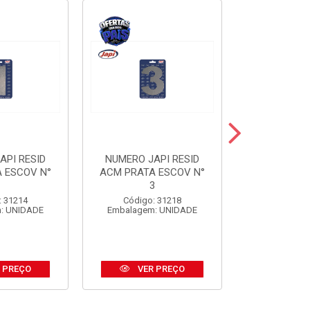
API RESID
NUMERO JAPI RESID
NUMERO JA
 ESCOV N°
ACM PRATA ESCOV N°
ACM PRE
1
3
Código:
: 31214
Código: 31218
Embalagem
: UNIDADE
Embalagem: UNIDADE
 PREÇO
VER PREÇO
VER