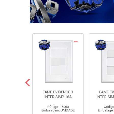
ODULARE 3
FAME EVIDENCE 1
FAME EV
IMP+2PARAL
INTER SIMP 16A
INTER SIM
10A
Código: 16960
Código
o: 7442
Embalagem: UNIDADE
Embalage
m: UNIDADE