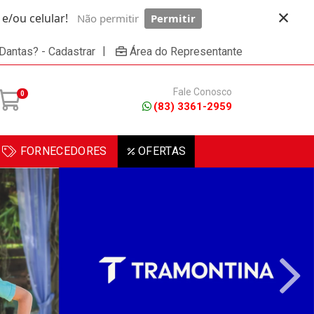
×
/ou celular!
Não permitir
Permitir
Powered by SendPulse
|
 Dantas? - Cadastrar
Área do Representante
Fale Conosco
0
(83) 3361-2959
FORNECEDORES
OFERTAS