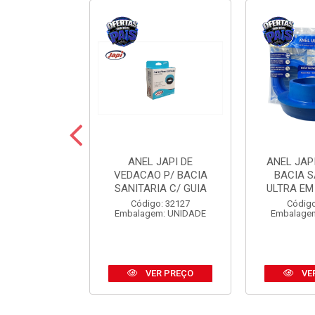
 JAPI CRIVO
ANEL JAPI DE
ANEL JAP
CM ABS CR
VEDACAO P/ BACIA
BACIA S
SANITARIA C/ GUIA
ULTRA EM
o: 31185
Código: 32127
Código
m: UNIDADE
Embalagem: UNIDADE
Embalage
R PREÇO
VER PREÇO
VE