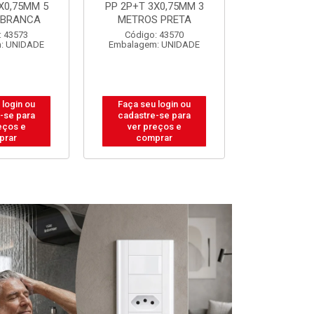
X0,75MM 3
PP 2P+T 3X0,75MM 5
PP 2P+T 3
 PRETA
METROS PRETA
METROS 
: 43570
Código: 43572
Código:
: UNIDADE
Embalagem: UNIDADE
Embalagem
 login ou
Faça seu login ou
Faça seu 
-se para
cadastre-se para
cadastre
eços e
ver preços e
ver pr
prar
comprar
comp