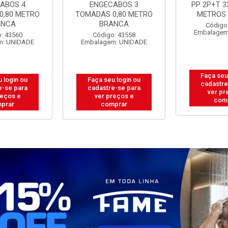
ABOS 3
PP 2P+T 3X0,75MM 5
PP 2P+T 3
0,80 METRO
METROS BRANCA
METROS
ANCA
Código: 43573
Código
Embalagem: UNIDADE
Embalagem
: 43558
m: UNIDADE
Faça seu login ou
Faça seu
 login ou
cadastre-se para
cadastre
e-se para
ver preços e
ver pr
reços e
comprar
com
prar