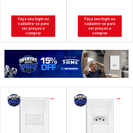
Faça seu login ou
Faça seu login ou
cadastre-se para
cadastre-se para
ver preços e
ver preços e
comprar
comprar