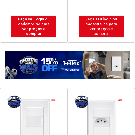
Faça seu login ou
Faça seu login ou
cadastre-se para
cadastre-se para
ver preços e
ver preços e
comprar
comprar