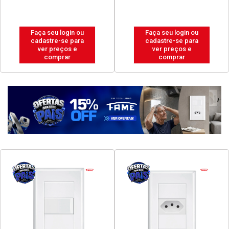
Faça seu login ou
Faça seu login ou
cadastre-se para
cadastre-se para
ver preços e
ver preços e
comprar
comprar